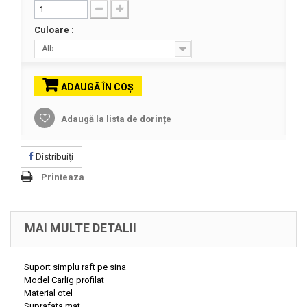
Culoare :
Alb
ADAUGĂ ÎN COŞ
Adaugă la lista de dorințe
Distribuiţi
Printeaza
MAI MULTE DETALII
Suport simplu raft pe sina
Model
Carlig profilat
Material otel
Suprafata mat