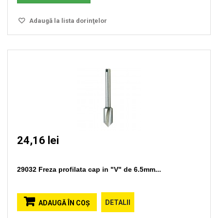
Adaugă la lista dorinţelor
24,16 lei
29032 Freza profilata cap in "V" de 6.5mm...
DETALII
ADAUGĂ ÎN COŞ