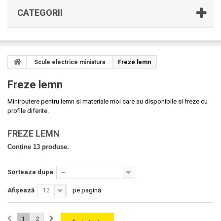
CATEGORII
Scule electrice miniatura
Freze lemn
Freze lemn
Miniroutere pentru lemn si materiale moi care au disponibile si freze cu
profile diferite.
FREZE LEMN
Conține 13 produse.
Sorteaza dupa
--
Afișează
pe pagină
12
1
2