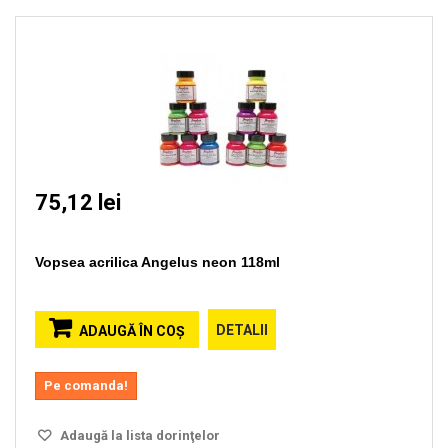
75,12 lei
Vopsea acrilica Angelus neon 118ml
DETALII
ADAUGĂ ÎN COŞ
Pe comanda!
Adaugă la lista dorinţelor