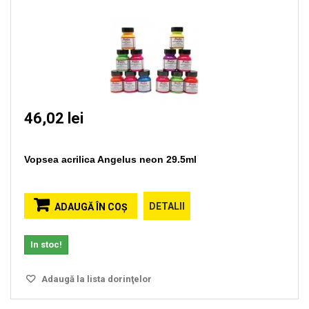
46,02 lei
Vopsea acrilica Angelus neon 29.5ml
DETALII
ADAUGĂ ÎN COŞ
In stoc!
Adaugă la lista dorinţelor