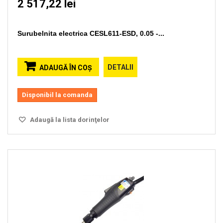
2 517,22 lei
Surubelnita electrica CESL611-ESD, 0.05 -...
DETALII
ADAUGĂ ÎN COŞ
Disponibil la comanda
Adaugă la lista dorinţelor