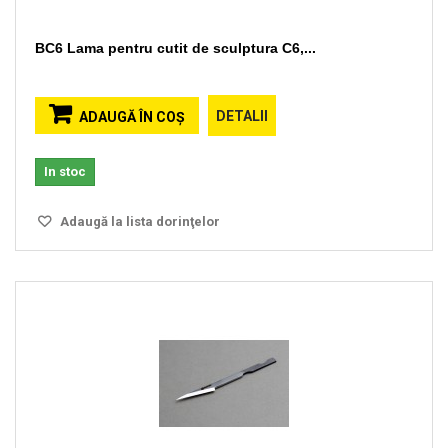
BC6 Lama pentru cutit de sculptura C6,...
DETALII
ADAUGĂ ÎN COŞ
In stoc
Adaugă la lista dorinţelor