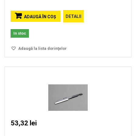
DETALII
ADAUGĂ ÎN COŞ
In stoc
Adaugă la lista dorinţelor
53,32 lei