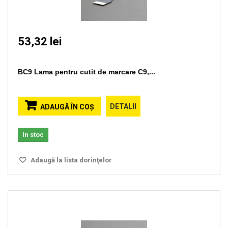
53,32 lei
BC9 Lama pentru cutit de marcare C9,...
DETALII
ADAUGĂ ÎN COŞ
In stoc
Adaugă la lista dorinţelor