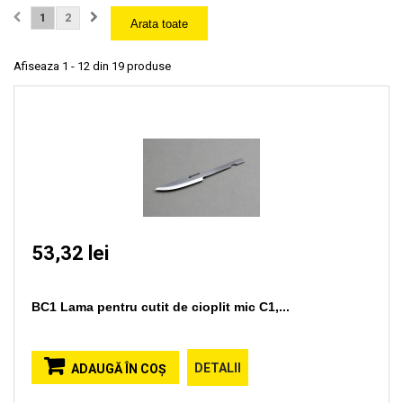
1
2
Arata toate
Afiseaza 1 - 12 din 19 produse
53,32 lei
BC1 Lama pentru cutit de cioplit mic C1,...
DETALII
ADAUGĂ ÎN COŞ