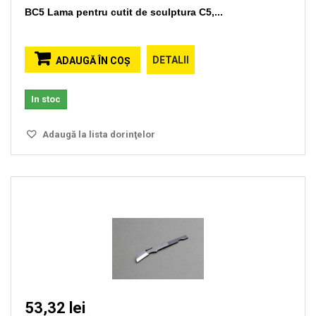
BC5 Lama pentru cutit de sculptura C5,...
DETALII
ADAUGĂ ÎN COŞ
In stoc
Adaugă la lista dorinţelor
53,32 lei