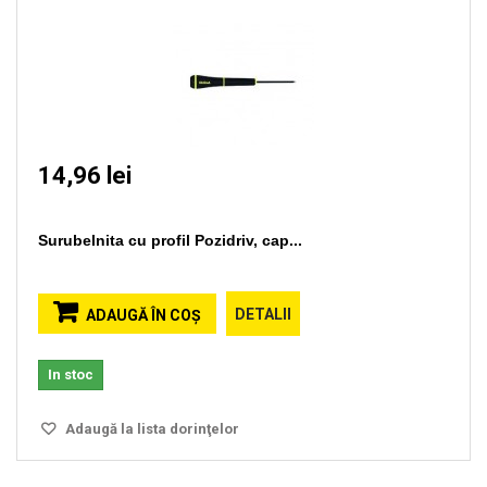
14,96 lei
Surubelnita cu profil Pozidriv, cap...
DETALII
ADAUGĂ ÎN COŞ
In stoc
Adaugă la lista dorinţelor