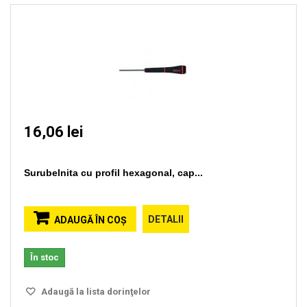
16,06 lei
Surubelnita cu profil hexagonal, cap...
DETALII
ADAUGĂ ÎN COŞ
În stoc
Adaugă la lista dorinţelor