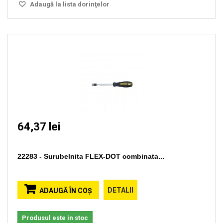
Adaugă la lista dorinţelor
64,37 lei
22283 - Surubelnita FLEX-DOT combinata...
DETALII
ADAUGĂ ÎN COŞ
Produsul este in stoc