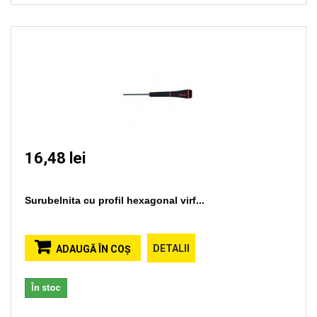
16,48 lei
Surubelnita cu profil hexagonal virf...
DETALII
ADAUGĂ ÎN COŞ
În stoc