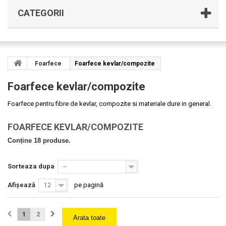
CATEGORII
Foarfece
Foarfece kevlar/compozite
Foarfece kevlar/compozite
Foarfece pentru fibre de kevlar, compozite si materiale dure in general.
FOARFECE KEVLAR/COMPOZITE
Conține 18 produse.
Sorteaza dupa
--
Afișează
pe pagină
12
1
2
Arata toate