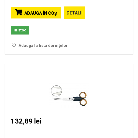
DETALII
ADAUGĂ ÎN COŞ
In stoc
Adaugă la lista dorinţelor
132,89 lei