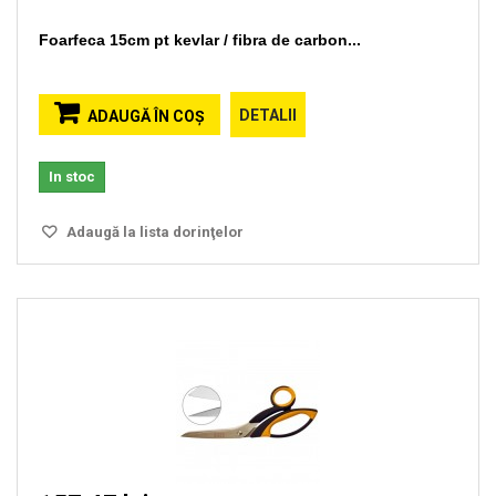
Foarfeca 15cm pt kevlar / fibra de carbon...
DETALII
ADAUGĂ ÎN COŞ
In stoc
Adaugă la lista dorinţelor