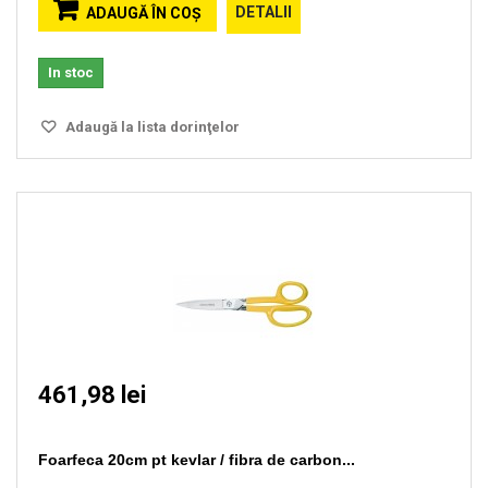
DETALII
ADAUGĂ ÎN COŞ
In stoc
Adaugă la lista dorinţelor
461,98 lei
Foarfeca 20cm pt kevlar / fibra de carbon...