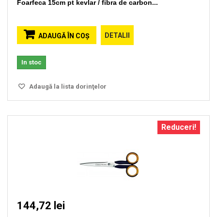
Foarfeca 15cm pt kevlar / fibra de carbon...
DETALII
ADAUGĂ ÎN COŞ
In stoc
Adaugă la lista dorinţelor
Reduceri!
144,72 lei