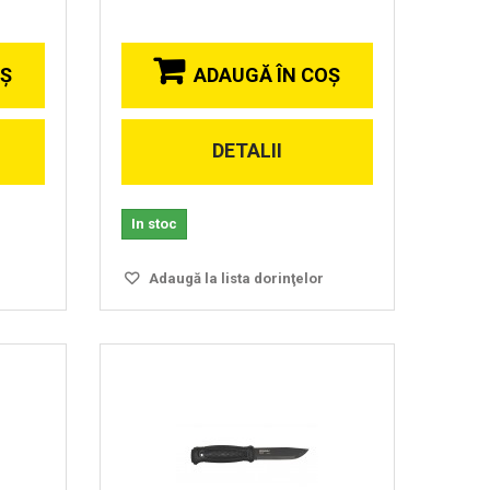
OŞ
ADAUGĂ ÎN COŞ
DETALII
Vizionare
rapida
In stoc
Adaugă la lista dorinţelor