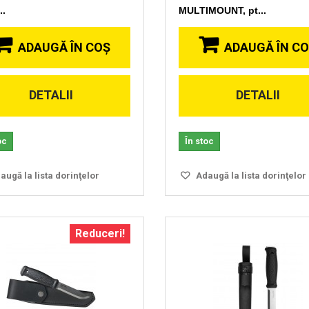
..
MULTIMOUNT, pt...
ADAUGĂ ÎN COŞ
ADAUGĂ ÎN C
DETALII
DETALII
Vizionare
Vizionare
rapida
rapida
oc
În stoc
ugă la lista dorinţelor
Adaugă la lista dorinţelor
Reduceri!