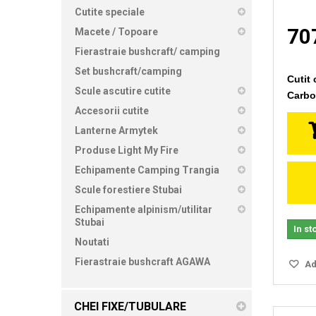
Cutite speciale
707
Macete / Topoare
Fierastraie bushcraft/ camping
Set bushcraft/camping
Cutit
Scule ascutire cutite
Carbo
Accesorii cutite
Lanterne Armytek
Produse Light My Fire
Echipamente Camping Trangia
Scule forestiere Stubai
Echipamente alpinism/utilitar
Stubai
In st
Noutati
Fierastraie bushcraft AGAWA
Ada
CHEI FIXE/TUBULARE