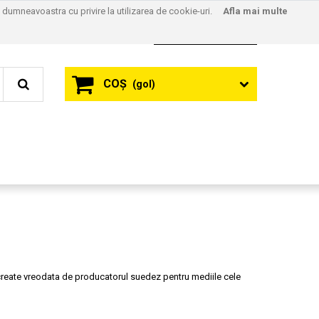
l dumneavoastra cu privire la utilizarea de cookie-uri.
Afla mai multe
Contact
Autentificare
COŞ
(gol)
 create vreodata de producatorul suedez pentru mediile cele