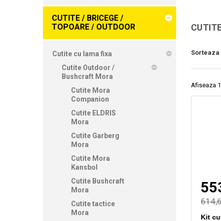
CUTITE / BRICEGE /
TOPOARE / OUTDOOR
CUTIT
Sorteaza
Cutite cu lama fixa
Cutite Outdoor /
Bushcraft Mora
Afiseaza 1
Cutite Mora
Companion
Cutite ELDRIS
Mora
Cutite Garberg
Mora
Cutite Mora
Kansbol
Cutite Bushcraft
553
Mora
614,6
Cutite tactice
Mora
Kit c