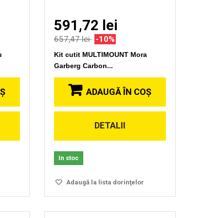
591,72 lei
657,47 lei
-10%
u
Kit cutit MULTIMOUNT Mora
Garberg Carbon...
OŞ
ADAUGĂ ÎN COŞ
DETALII
Vizionare
rapida
In stoc
Adaugă la lista dorinţelor