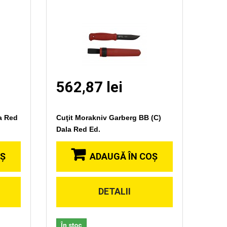
562,87 lei
a Red
Cuţit Morakniv Garberg BB (C)
Dala Red Ed.
OŞ
ADAUGĂ ÎN COŞ
DETALII
În stoc