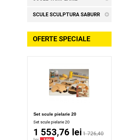
SCULE SCULPTURA SABURR
OFERTE SPECIALE
Set scule pielarie 20
Set scule pielarie 20
1 553,76 lei
1 726,40
lei
-10%