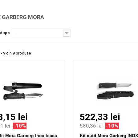
Vizionare
Vizionare
rapida
rapida
E GARBERG MORA
 dupa
--
 - 9 din 9 produse
,15 lei
522,33 lei
1 lei
-10%
580,36 lei
-10%
utit Mora Garberg Inox teaca
Kit cutit Mora Garberg INOX