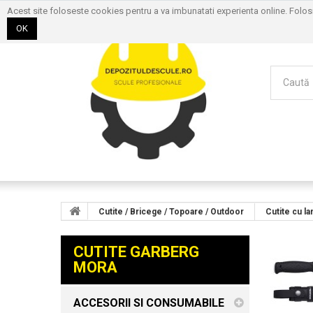
Acest site foloseste cookies pentru a va imbunatati experienta online. Folo
OK
Cutite / Bricege / Topoare / Outdoor
Cutite cu la
CUTITE GARBERG
MORA
ACCESORII SI CONSUMABILE