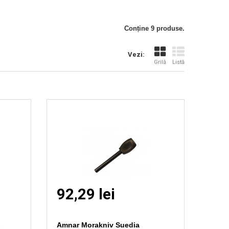
Vizionare
rapida
Conține 9 produse.
Vezi:
Grilă
Listă
92,29 lei
Amnar Morakniv Suedia