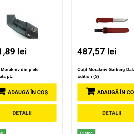
,89 lei
487,57 lei
 Morakniv din piele
Cuţit Morakniv Garberg Dal
ala pt...
Edition (S)
ADAUGĂ ÎN COŞ
ADAUGĂ ÎN C
DETALII
DETALII
oc
În stoc