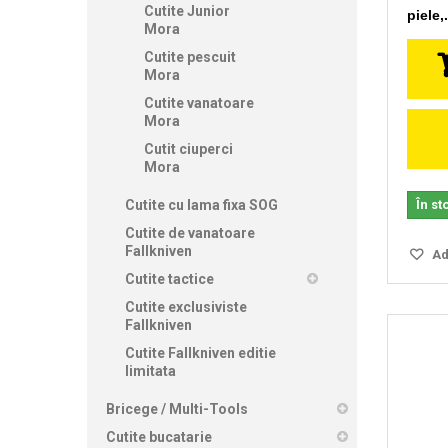
Cutite Junior
piele,.
Mora
Cutite pescuit
Mora
Cutite vanatoare
Mora
Cutit ciuperci
Mora
Cutite cu lama fixa SOG
În st
Cutite de vanatoare
Fallkniven
Ada
Cutite tactice
Cutite exclusiviste
Fallkniven
Cutite Fallkniven editie
limitata
Bricege / Multi-Tools
Cutite bucatarie