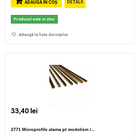
DETALII
ADAUGĂ ÎN COŞ
Produsul este in stoc
Adaugă la lista dorinţelor
33,40 lei
2771 Microprofile alama pt modelism /...