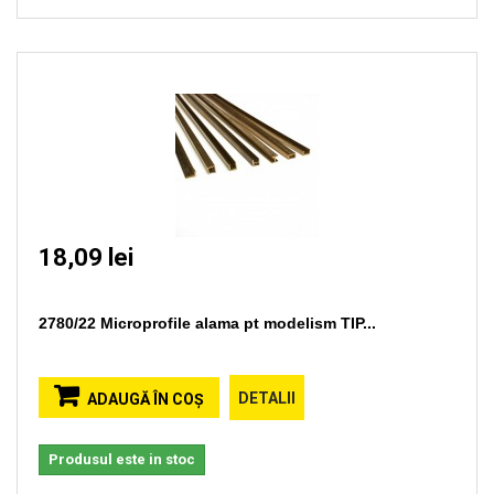
18,09 lei
2780/22 Microprofile alama pt modelism TIP...
DETALII
ADAUGĂ ÎN COŞ
Produsul este in stoc