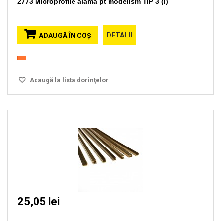
2773 Microprofile alama pt modelism TIP 3 (I)
DETALII
ADAUGĂ ÎN COŞ
Adaugă la lista dorinţelor
25,05 lei