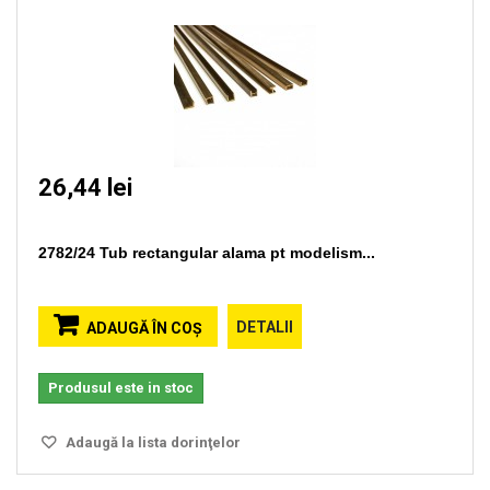
26,44 lei
2782/24 Tub rectangular alama pt modelism...
DETALII
ADAUGĂ ÎN COŞ
Produsul este in stoc
Adaugă la lista dorinţelor