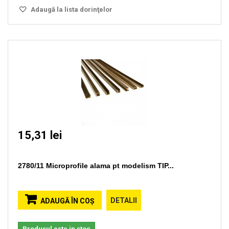
Adaugă la lista dorinţelor
15,31 lei
2780/11 Microprofile alama pt modelism TIP...
DETALII
ADAUGĂ ÎN COŞ
Produsul este in stoc