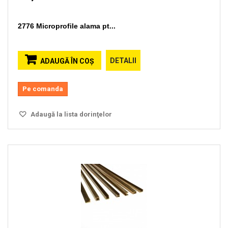
2776 Microprofile alama pt...
DETALII
ADAUGĂ ÎN COŞ
Pe comanda
Adaugă la lista dorinţelor