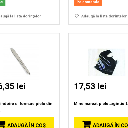
oc
Pe comanda
ugă la lista dorinţelor
Adaugă la lista dorinţelor
,35 lei
17,53 lei
indoire si formare piele din
Mine marcat piele argintie 
..
ADAUGĂ ÎN COŞ
ADAUGĂ ÎN C