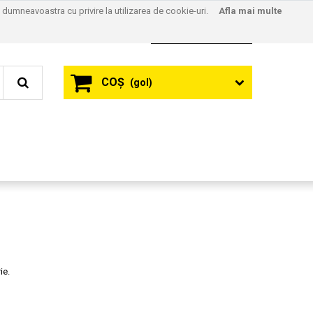
l dumneavoastra cu privire la utilizarea de cookie-uri.
Afla mai multe
Contact
Autentificare
COŞ
(gol)
ie.