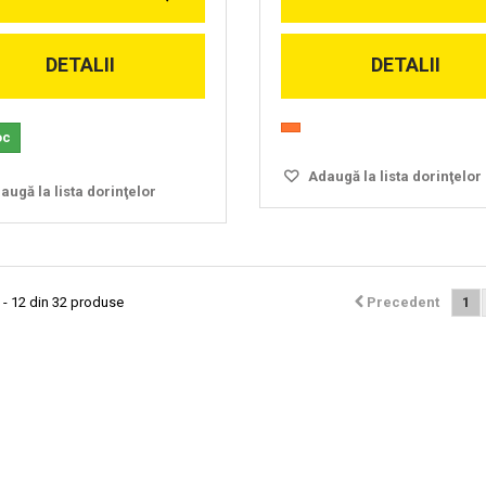
DETALII
DETALII
oc
Adaugă la lista dorinţelor
ugă la lista dorinţelor
 - 12 din 32 produse
Precedent
1