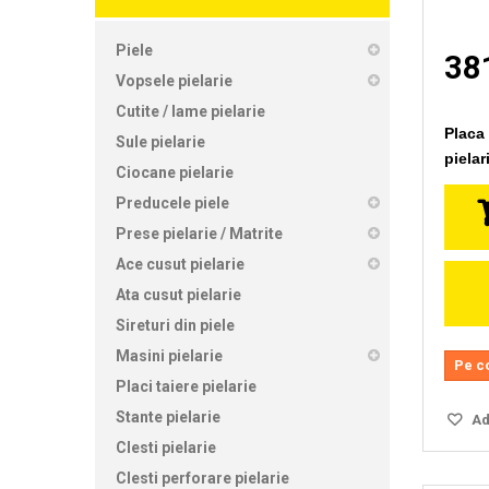
Piele
381
Vopsele pielarie
Cutite / lame pielarie
Placa 
Sule pielarie
pielari
Ciocane pielarie
Preducele piele
Prese pielarie / Matrite
Ace cusut pielarie
Ata cusut pielarie
Sireturi din piele
Masini pielarie
Pe c
Placi taiere pielarie
Stante pielarie
Ada
Clesti pielarie
Clesti perforare pielarie