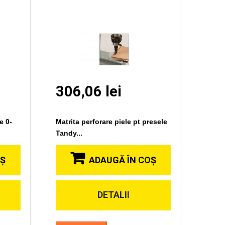
306,06 lei
e 0-
Matrita perforare piele pt presele
Tandy...
OŞ
ADAUGĂ ÎN COŞ
DETALII
Vizionare
rapida