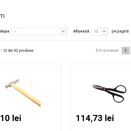
Vizionare
Vizionare
TI
rapida
rapida
 dupa
Afișează
pe pagină
--
12
 - 12 din 32 produse
Precedent
1
10 lei
114,73 lei