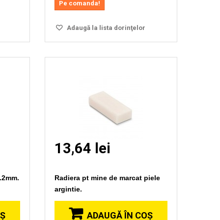
Pe comanda!
Adaugă la lista dorinţelor
13,64 lei
1.2mm.
Radiera pt mine de marcat piele
argintie.
OŞ
ADAUGĂ ÎN COŞ