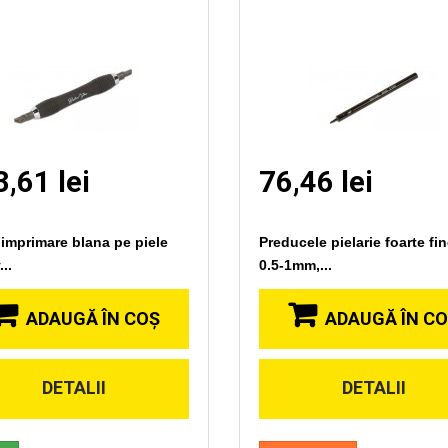
,61 lei
76,46 lei
 imprimare blana pe piele
Preducele pielarie foarte fin
..
0.5-1mm,...
ADAUGĂ ÎN COŞ
ADAUGĂ ÎN C
DETALII
DETALII
Vizionare
Vizionare
rapida
rapida