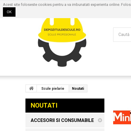
Acest site foloseste cookies pentru a va imbunatati experienta online. Folo
OK
Scule pielarie
Noutati
NOUTATI
ACCESORII SI CONSUMABILE