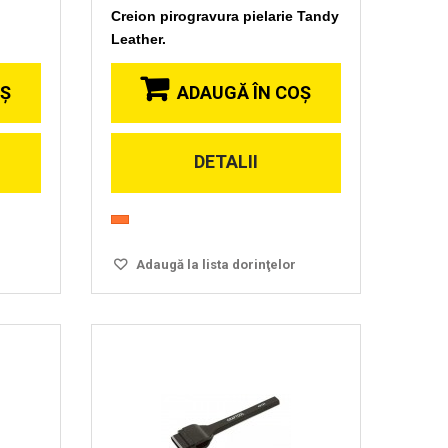
Creion pirogravura pielarie Tandy
Leather.
OŞ
ADAUGĂ ÎN COŞ
Vizionare
DETALII
rapida
Adaugă la lista dorinţelor