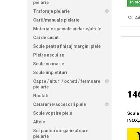
In st
pielarie
Traforaje pielarie
Ada
Carti/manuale pielarie
Materiale speciale pielarie/altele
Cai de cusut
Scule pentru finisaj margini piele
Pietre ascutire
Scule cizmarie
Scule impletituri
Capse / nituri / ocheti / fermoare
pielarie
146
Noutati
Catarame/accesorii piele
Scule vopsire piele
Scula 
INOX,.
Altele
Set panouri/organizatoare
pielarie