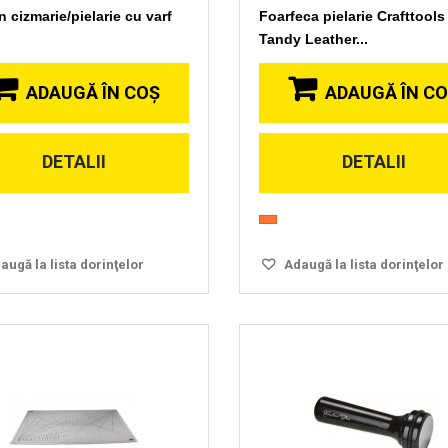
 cizmarie/pielarie cu varf
Foarfeca pielarie Crafttools
.
Tandy Leather...
ADAUGĂ ÎN COŞ
ADAUGĂ ÎN C
Vizionare
Vizionare
DETALII
DETALII
rapida
rapida
ugă la lista dorinţelor
Adaugă la lista dorinţelor