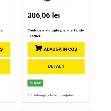
306,06 lei
nal
Preducele alungite pielarie Tandy
Leather...
OŞ
ADAUGĂ ÎN COŞ
DETALII
Vizionare
rapida
In stoc!
Adaugă la lista dorinţelor