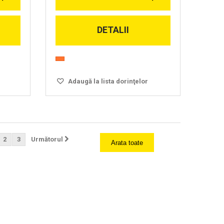
DETALII
Adaugă la lista dorinţelor
2
3
Următorul
Arata toate