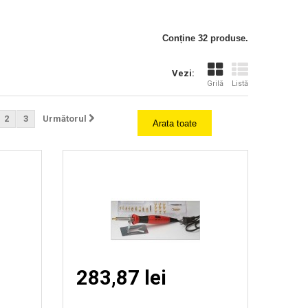
Vizionare
Conține 32 produse.
rapida
Vezi:
Grilă
Listă
2
3
Următorul
Arata toate
283,87 lei