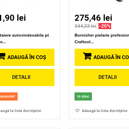
,90 lei
275,46 lei
344,33 lei
-20%
taiere autovindecabila pt
Burnisher pielarie profesio
e...
Craftool...
ADAUGĂ ÎN COŞ
ADAUGĂ ÎN C
DETALII
DETALII
Vizionare
Vizionare
rapida
rapida
omanda!
In stoc
ugă la lista dorinţelor
Adaugă la lista dorinţelor