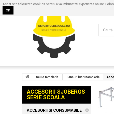
Acest site foloseste cookies pentru a va imbunatati experienta online. Folo
OK
Scule tamplarie
Bancuri lucru tamplarie
Acce
ACCESORII SJÖBERGS
SERIE SCOALA
ACCESORII SI CONSUMABILE