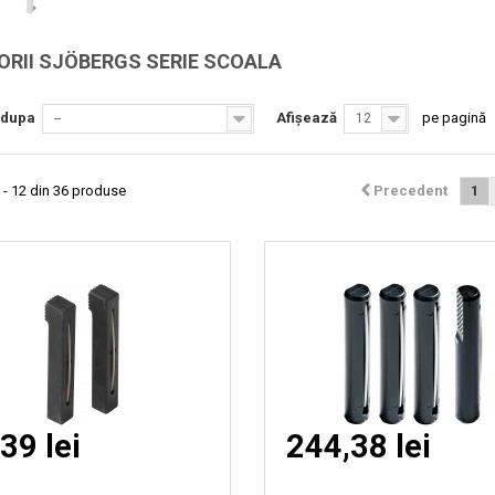
Vizionare
Vizionare
ORII SJÖBERGS SERIE SCOALA
rapida
rapida
 dupa
Afișează
pe pagină
--
12
 - 12 din 36 produse
Precedent
1
39 lei
244,38 lei