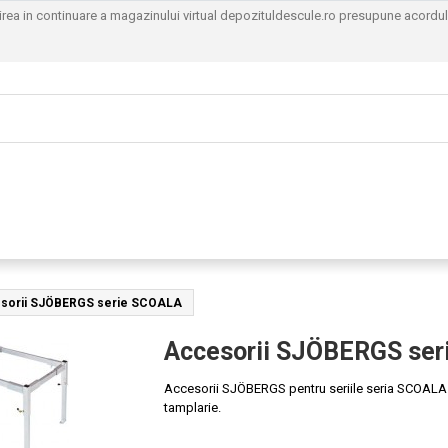
sirea in continuare a magazinului virtual depozituldescule.ro presupune acordu
sorii SJÖBERGS serie SCOALA
Accesorii SJÖBERGS se
Accesorii SJÖBERGS pentru seriile seria SCOALA pe
tamplarie.