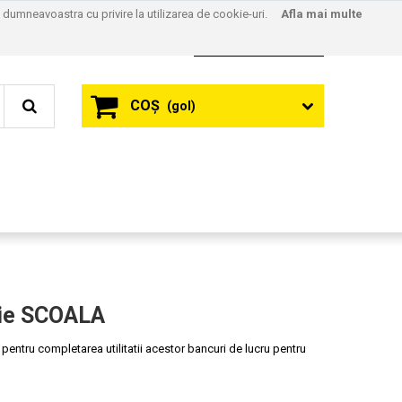
l dumneavoastra cu privire la utilizarea de cookie-uri.
Afla mai multe
Contact
Autentificare
COŞ
(gol)
rie SCOALA
ntru completarea utilitatii acestor bancuri de lucru pentru