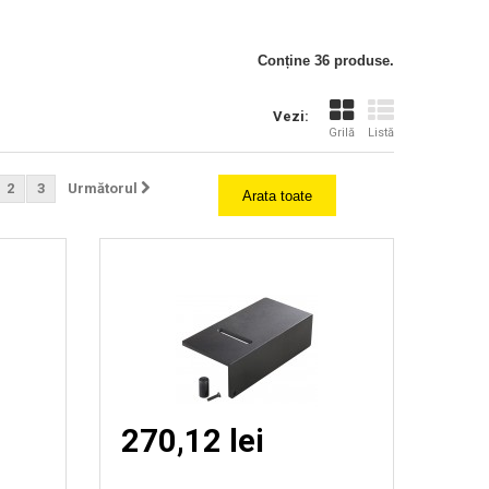
Vizionare
Conține 36 produse.
rapida
Vezi:
Grilă
Listă
2
3
Următorul
Arata toate
270,12 lei