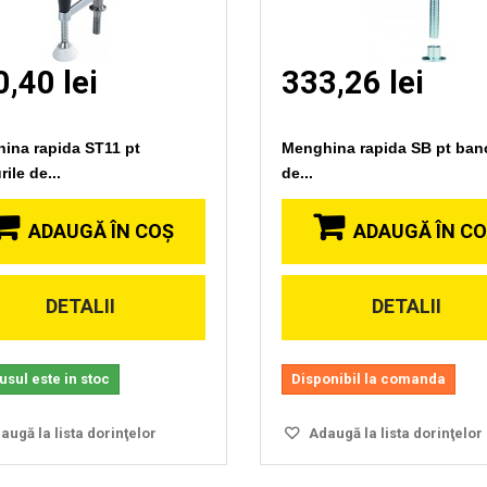
,40 lei
333,26 lei
ina rapida ST11 pt
Menghina rapida SB pt banc
ile de...
de...
ADAUGĂ ÎN COŞ
ADAUGĂ ÎN C
DETALII
DETALII
Vizionare
Vizionare
rapida
rapida
sul este in stoc
Disponibil la comanda
ugă la lista dorinţelor
Adaugă la lista dorinţelor