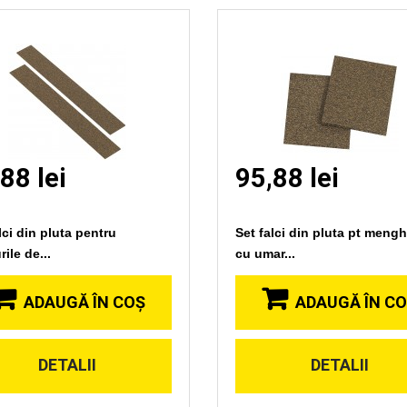
88 lei
95,88 lei
lci din pluta pentru
Set falci din pluta pt meng
ile de...
cu umar...
ADAUGĂ ÎN COŞ
ADAUGĂ ÎN C
DETALII
DETALII
Vizionare
Vizionare
rapida
rapida