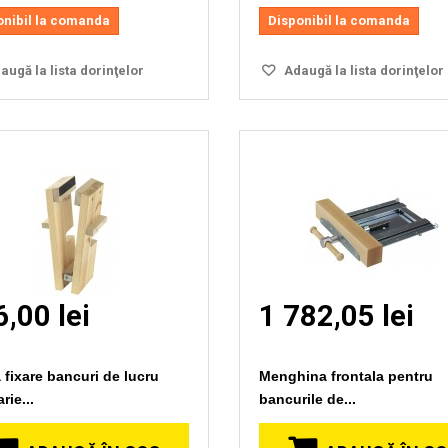
onibil la comanda
Disponibil la comanda
ugă la lista dorinţelor
Adaugă la lista dorinţelor
,00 lei
1 782,05 lei
 fixare bancuri de lucru
Menghina frontala pentru
rie...
bancurile de...