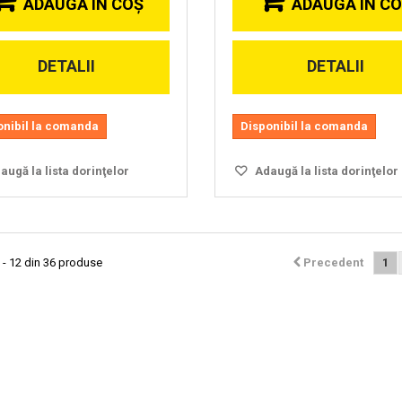
ADAUGĂ ÎN COŞ
ADAUGĂ ÎN C
DETALII
DETALII
onibil la comanda
Disponibil la comanda
ugă la lista dorinţelor
Adaugă la lista dorinţelor
 - 12 din 36 produse
Precedent
1