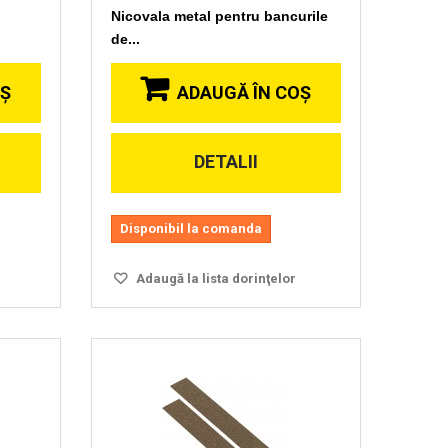
Nicovala metal pentru bancurile
de...
OŞ
ADAUGĂ ÎN COŞ
DETALII
Vizionare
rapida
Disponibil la comanda
Adaugă la lista dorinţelor