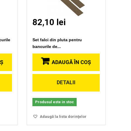
82,10 lei
urile
Set falci din pluta pentru
bancurile de...
OŞ
ADAUGĂ ÎN COŞ
DETALII
Vizionare
rapida
Produsul este in stoc
Adaugă la lista dorinţelor