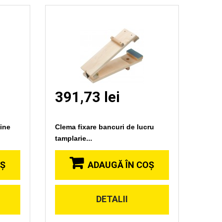
391,73 lei
hine
Clema fixare bancuri de lucru
tamplarie...
OŞ
ADAUGĂ ÎN COŞ
DETALII
Vizionare
rapida