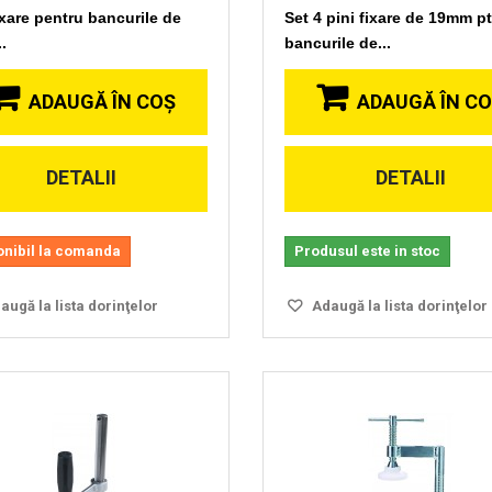
ixare pentru bancurile de
Set 4 pini fixare de 19mm pt
..
bancurile de...
ADAUGĂ ÎN COŞ
ADAUGĂ ÎN C
DETALII
DETALII
Vizionare
Vizionare
rapida
rapida
onibil la comanda
Produsul este in stoc
ugă la lista dorinţelor
Adaugă la lista dorinţelor