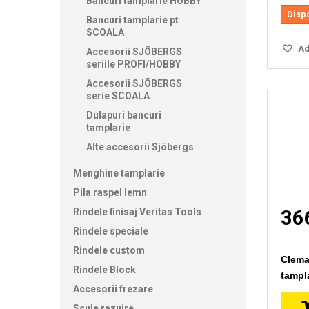
Bancuri tamplarie HOBBY
Disp
Bancuri tamplarie pt
SCOALA
Ada
Accesorii SJÖBERGS
seriile PROFI/HOBBY
Accesorii SJÖBERGS
serie SCOALA
Dulapuri bancuri
tamplarie
Alte accesorii Sjöbergs
Menghine tamplarie
Pila raspel lemn
Rindele finisaj Veritas Tools
366
Rindele speciale
Rindele custom
Clema
Rindele Block
tampla
Accesorii frezare
Scule razuire