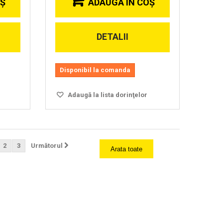
OŞ
ADAUGĂ ÎN COŞ
DETALII
Disponibil la comanda
Adaugă la lista dorinţelor
2
3
Următorul
Arata toate