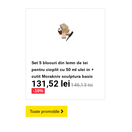
Set 5 blocuri din lemn de tei
pentru cioplit cu 50 ml ulei in +
cutit Morakniv sculptura basic
131,52 lei
146,13 lei
-10%
Toate promoțiile