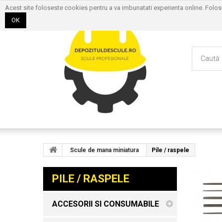
Acest site foloseste cookies pentru a va imbunatati experienta online. Folo
OK
Scule de mana miniatura
Pile / raspele
PILE / RASPELE
ACCESORII SI CONSUMABILE