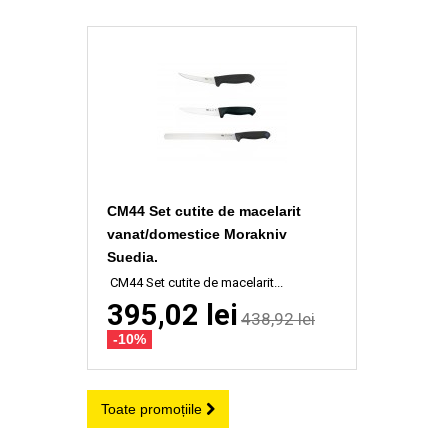
CM44 Set cutite de macelarit
vanat/domestice Morakniv
Suedia.
CM44 Set cutite de macelarit...
395,02 lei
438,92 lei
-10%
Toate promoțiile