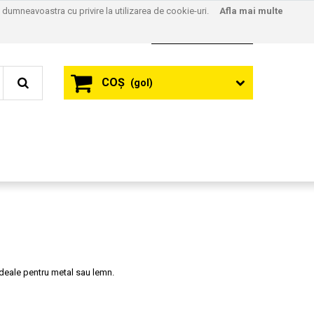
l dumneavoastra cu privire la utilizarea de cookie-uri.
Afla mai multe
Contact
Autentificare
COŞ
(gol)
 Ideale pentru metal sau lemn.