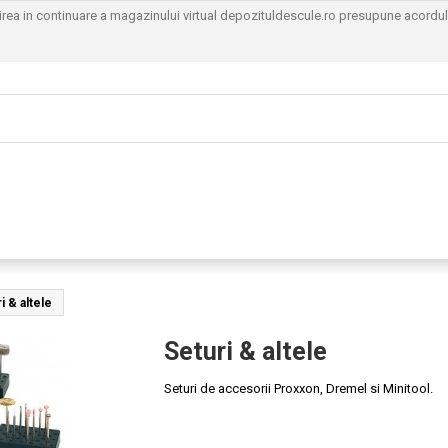
sirea in continuare a magazinului virtual depozituldescule.ro presupune acordu
i & altele
Seturi & altele
Seturi de accesorii Proxxon, Dremel si Minitool.