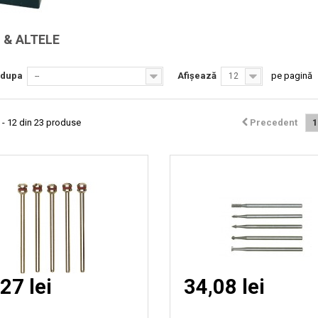
Vizionare
Vizionare
 & ALTELE
rapida
rapida
 dupa
Afișează
pe pagină
--
12
 - 12 din 23 produse
Precedent
1
27 lei
34,08 lei