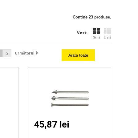
Vizionare
Conține 23 produse.
rapida
Vezi:
Grilă
Listă
2
Următorul
Arata toate
45,87 lei