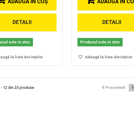
ADAUGĂ ÎN COŞ
ADAUGĂ ÎN C
DETALII
DETALII
sul este in stoc
Produsul este in stoc
ugă la lista dorinţelor
Adaugă la lista dorinţelor
 - 12 din 23 produse
Precedent
1