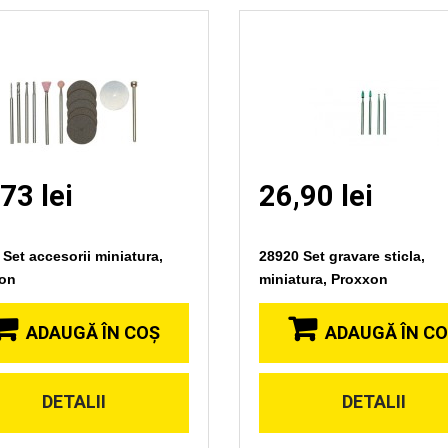
73 lei
26,90 lei
Set accesorii miniatura,
28920 Set gravare sticla,
on
miniatura, Proxxon
ADAUGĂ ÎN COŞ
ADAUGĂ ÎN C
DETALII
DETALII
Vizionare
Vizionare
rapida
rapida