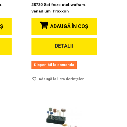
m-
28720 Set freze otel-wofram-
vanadium, Proxxon
OŞ
ADAUGĂ ÎN COŞ
DETALII
Vizionare
rapida
Disponibil la comanda
Adaugă la lista dorinţelor