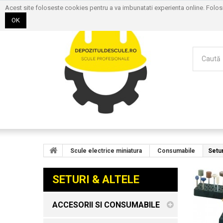
Acest site foloseste cookies pentru a va imbunatati experienta online. Folo
OK
Scule electrice miniatura
Consumabile
Setur
SETURI & ALTELE
ACCESORII SI CONSUMABILE