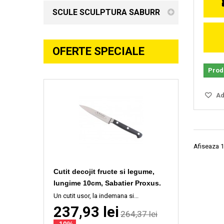
SCULE SCULPTURA SABURR
OFERTE SPECIALE
Produ
Ada
Afiseaza 1
Cutit decojit fructe si legume,
lungime 10cm, Sabatier Proxus.
Un cutit usor, la indemana si...
237,93 lei
264,37 lei
-10%