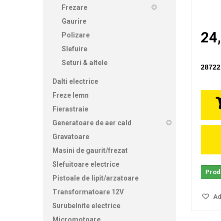
Frezare
Gaurire
24,
Polizare
Slefuire
Seturi & altele
28722 
Dalti electrice
Freze lemn
Fierastraie
Generatoare de aer cald
Gravatoare
Masini de gaurit/frezat
Slefuitoare electrice
Produ
Pistoale de lipit/arzatoare
Transformatoare 12V
Ada
Surubelnite electrice
Micromotoare