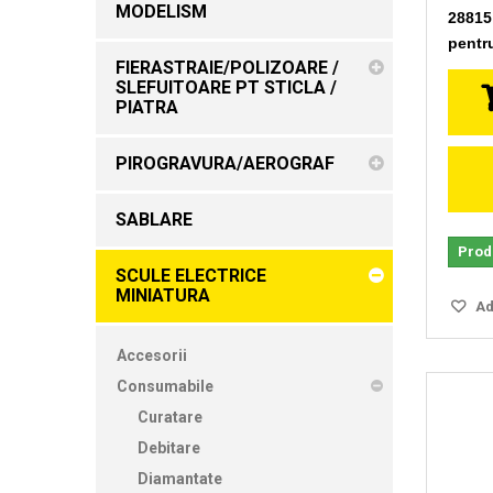
MODELISM
28815
pentru
FIERASTRAIE/POLIZOARE /
SLEFUITOARE PT STICLA /
PIATRA
PIROGRAVURA/AEROGRAF
SABLARE
Produ
SCULE ELECTRICE
MINIATURA
Ada
Accesorii
Consumabile
Curatare
Debitare
Diamantate