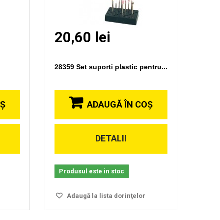
20,60 lei
28359 Set suporti plastic pentru...
OŞ
ADAUGĂ ÎN COŞ
DETALII
Vizionare
rapida
Produsul este in stoc
Adaugă la lista dorinţelor