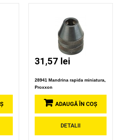
31,57 lei
28941 Mandrina rapida miniatura,
Proxxon
OŞ
ADAUGĂ ÎN COŞ
DETALII
Vizionare
rapida