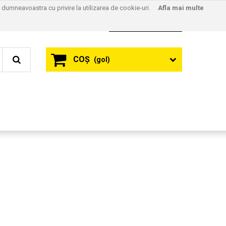
l dumneavoastra cu privire la utilizarea de cookie-uri.
Afla mai multe
Contact
Autentificare
COŞ
(gol)