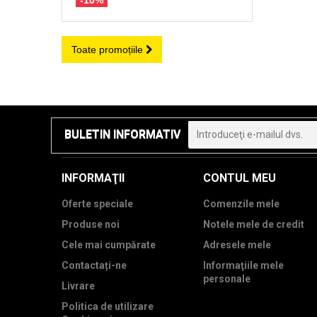
Toate promoțiile
BULETIN INFORMATIV
INFORMAŢII
CONTUL MEU
Oferte speciale
Comenzile mele
Produse noi
Notele mele de credit
Cele mai cumpărate
Adresele mele
Contactați-ne
Informaţiile mele
personale
Livrare
Politica de utilizare