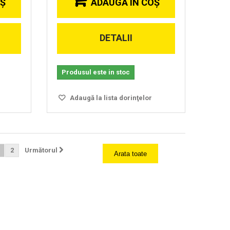
OŞ
ADAUGĂ ÎN COŞ
DETALII
Produsul este in stoc
Adaugă la lista dorinţelor
2
Următorul
Arata toate