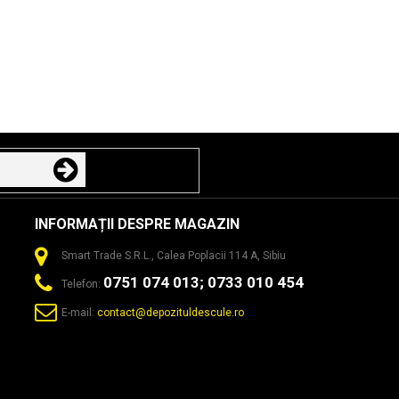
INFORMAȚII DESPRE MAGAZIN
Smart Trade S.R.L., Calea Poplacii 114 A, Sibiu
0751 074 013; 0733 010 454
Telefon:
E-mail:
contact@depozituldescule.ro