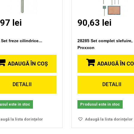
97 lei
90,63 lei
Set freze cilindrice...
28285 Set complet slefuire,
Proxxon
ADAUGĂ ÎN COŞ
ADAUGĂ ÎN C
DETALII
DETALII
Vizionare
Vizionare
rapida
rapida
sul este in stoc
Produsul este in stoc
ugă la lista dorinţelor
Adaugă la lista dorinţelor