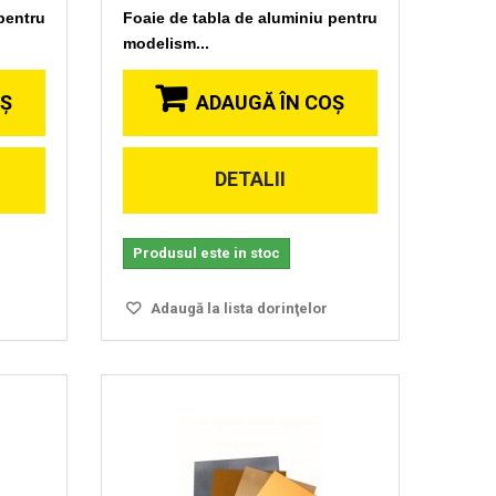
pentru
Foaie de tabla de aluminiu pentru
modelism...
OŞ
ADAUGĂ ÎN COŞ
DETALII
Vizionare
rapida
Produsul este in stoc
Adaugă la lista dorinţelor