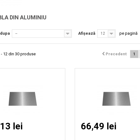
Vizionare
Vizionare
BLA DIN ALUMINIU
rapida
rapida
 dupa
Afișează
pe pagină
--
12
 - 12 din 30 produse
Precedent
1
13 lei
66,49 lei