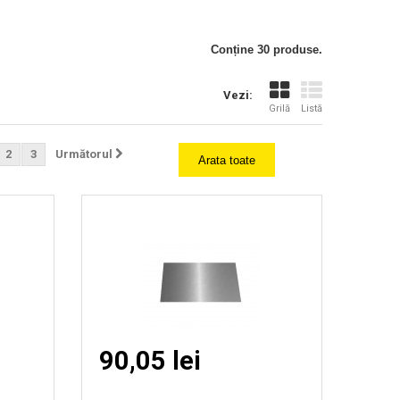
Vizionare
Conține 30 produse.
rapida
Vezi:
Grilă
Listă
2
3
Următorul
Arata toate
90,05 lei