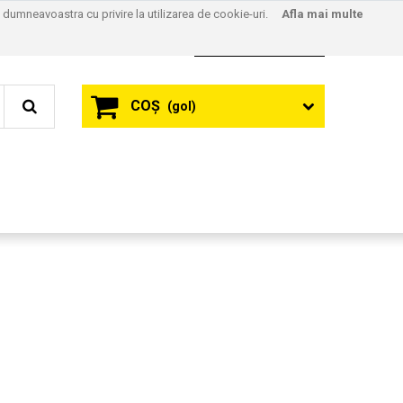
l dumneavoastra cu privire la utilizarea de cookie-uri.
Afla mai multe
Contact
Autentificare
COŞ
(gol)