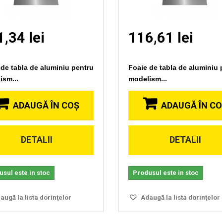
,34 lei
116,61 lei
 de tabla de aluminiu pentru
Foaie de tabla de aluminiu 
ism...
modelism...
ADAUGĂ ÎN COŞ
ADAUGĂ ÎN C
DETALII
DETALII
Vizionare
Vizionare
rapida
rapida
sul este in stoc
Produsul este in stoc
ugă la lista dorinţelor
Adaugă la lista dorinţelor