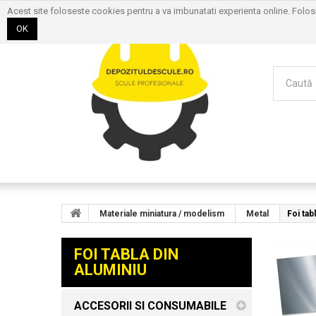
Acest site foloseste cookies pentru a va imbunatati experienta online. Folo
OK
Materiale miniatura / modelism
Metal
Foi tab
FOI TABLA DIN
ALUMINIU
ACCESORII SI CONSUMABILE