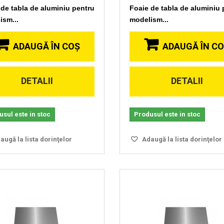
 de tabla de aluminiu pentru
Foaie de tabla de aluminiu 
ism...
modelism...
ADAUGĂ ÎN COŞ
ADAUGĂ ÎN C
DETALII
DETALII
Vizionare
Vizionare
rapida
rapida
sul este in stoc
Produsul este in stoc
ugă la lista dorinţelor
Adaugă la lista dorinţelor