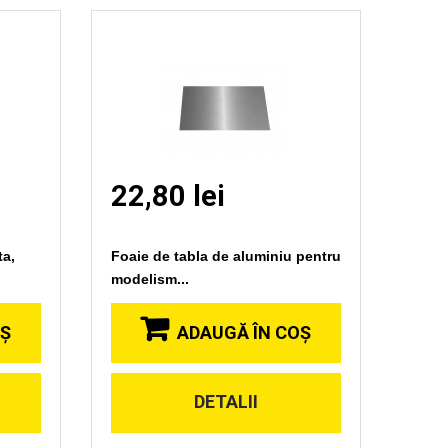
22,80 lei
ta,
Foaie de tabla de aluminiu pentru
modelism...
OŞ
ADAUGĂ ÎN COŞ
DETALII
Vizionare
rapida