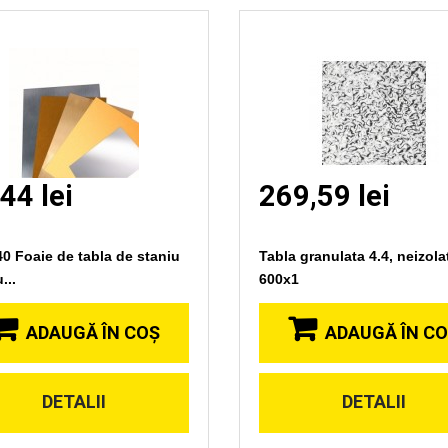
44 lei
269,59 lei
40 Foaie de tabla de staniu
Tabla granulata 4.4, neizola
...
600x1
ADAUGĂ ÎN COŞ
ADAUGĂ ÎN C
DETALII
DETALII
Vizionare
Vizionare
rapida
rapida