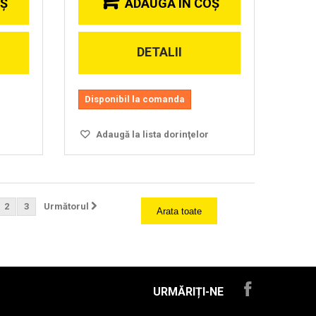
OŞ
ADAUGĂ ÎN COŞ
DETALII
Disponibil la comanda
Adaugă la lista dorinţelor
2
3
Următorul
Arata toate
URMĂRIȚI-NE