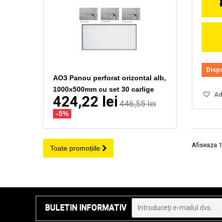
Disp
AO3 Panou perforat orizontal alb,
1000x500mm cu set 30 carlige
Ada
424,22 lei
446,55 lei
-5%
Afiseaza 1
Toate promoțiile
BULETIN INFORMATIV