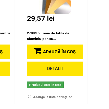
29,57 lei
pentru
2700/15 Foaie de tabla de
aluminiu pentru...
OŞ
ADAUGĂ ÎN COŞ
DETALII
Vizionare
rapida
Produsul este in stoc
Adaugă la lista dorinţelor