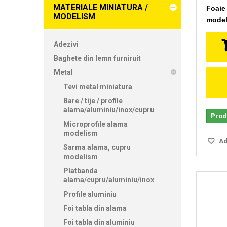
MATERIALE MINIATURA /
Foaie
MODELISM
model
Adezivi
Baghete din lemn furniruit
Metal
Tevi metal miniatura
Bare / tije / profile
alama/aluminiu/inox/cupru
Produ
Microprofile alama
modelism
Ada
Sarma alama, cupru
modelism
Platbanda
alama/cupru/aluminiu/inox
Profile aluminiu
Foi tabla din alama
Foi tabla din aluminiu