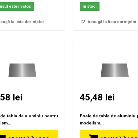
sul este in stoc
In stoc.
ugă la lista dorinţelor
Adaugă la lista dorinţelor
58 lei
45,48 lei
 de tabla de aluminiu pentru
Foaie de tabla de aluminiu 
ism...
modelism...