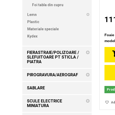
Foi tabla din cupru
Lemn
111
Plastic
Materiale speciale
Foaie
Kydex
model
FIERASTRAIE/POLIZOARE /
SLEFUITOARE PT STICLA /
PIATRA
PIROGRAVURA/AEROGRAF
SABLARE
Produ
SCULE ELECTRICE
Ada
MINIATURA