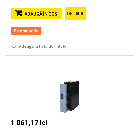
DETALII
ADAUGĂ ÎN COŞ
Pe comanda
Adaugă la lista dorinţelor
1 061,17 lei