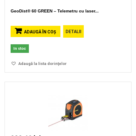
GeoDist® 60 GREEN – Telemetru cu laser...
DETALII
ADAUGĂ ÎN COŞ
In stoc
Adaugă la lista dorinţelor