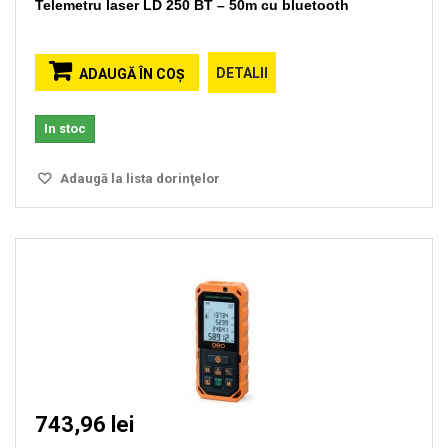
Telemetru laser LD 250 BT – 50m cu bluetooth
DETALII
ADAUGĂ ÎN COŞ
In stoc
Adaugă la lista dorinţelor
743,96 lei