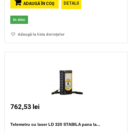
DETALII
ADAUGĂ ÎN COŞ
In stoc
Adaugă la lista dorinţelor
762,53 lei
Telemetru cu laser LD 320 STABILA pana la...