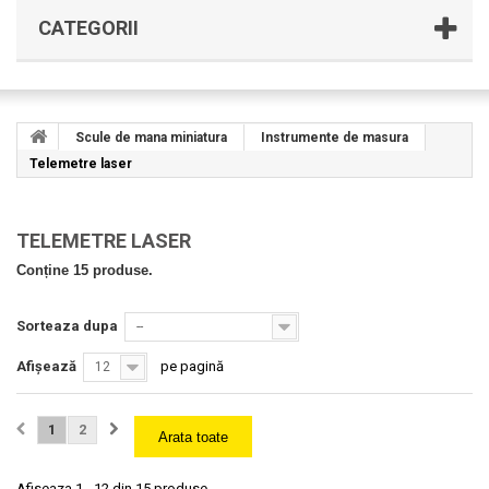
CATEGORII
Scule de mana miniatura
Instrumente de masura
Telemetre laser
TELEMETRE LASER
Conține 15 produse.
Sorteaza dupa
--
Afișează
pe pagină
12
1
2
Arata toate
Afiseaza 1 - 12 din 15 produse