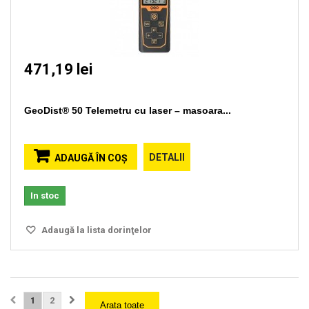
471,19 lei
GeoDist® 50 Telemetru cu laser – masoara...
DETALII
ADAUGĂ ÎN COŞ
In stoc
Adaugă la lista dorinţelor
1
2
Arata toate