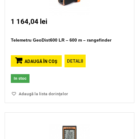
1 164,04 lei
Telemetru GeoDist600 LR – 600 m – rangefinder
DETALII
ADAUGĂ ÎN COŞ
In stoc
Adaugă la lista dorinţelor