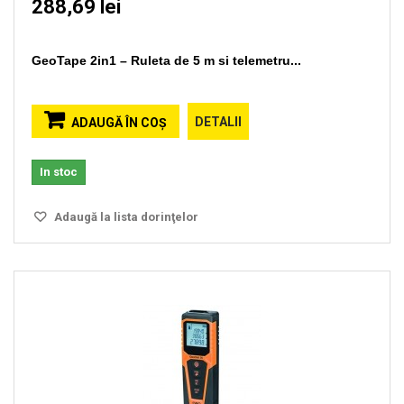
288,69 lei
GeoTape 2in1 – Ruleta de 5 m si telemetru...
DETALII
ADAUGĂ ÎN COŞ
In stoc
Adaugă la lista dorinţelor