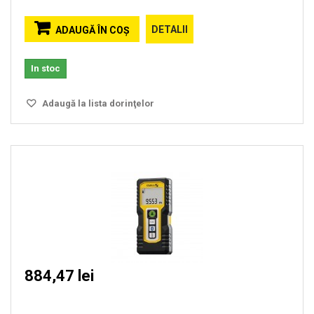
DETALII
ADAUGĂ ÎN COŞ
In stoc
Adaugă la lista dorinţelor
884,47 lei