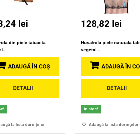
,24 lei
128,82 lei
ola din piele tabacita
Husa/rola piele naturala tab
l...
vegetal...
ADAUGĂ ÎN COŞ
ADAUGĂ ÎN C
DETALII
DETALII
Vizionare
Vizionare
rapida
rapida
oc!
In stoc!
ugă la lista dorinţelor
Adaugă la lista dorinţelor