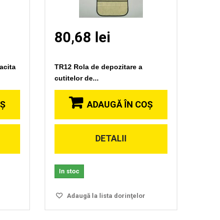
80,68 lei
acita
TR12 Rola de depozitare a
cutitelor de...
OŞ
ADAUGĂ ÎN COŞ
DETALII
Vizionare
rapida
In stoc
Adaugă la lista dorinţelor