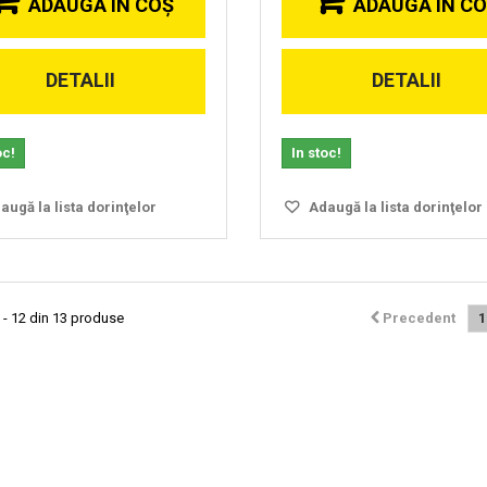
ADAUGĂ ÎN COŞ
ADAUGĂ ÎN C
DETALII
DETALII
oc!
In stoc!
ugă la lista dorinţelor
Adaugă la lista dorinţelor
 - 12 din 13 produse
Precedent
1