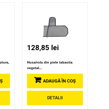
128,85 lei
ptura,
Husa/rola din piele tabacita
vegetal...
OŞ
ADAUGĂ ÎN COŞ
DETALII
Vizionare
rapida