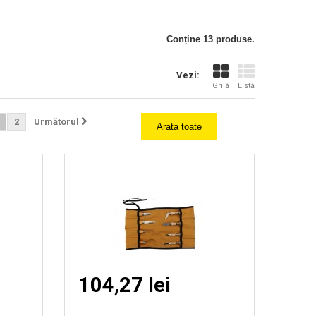
Vizionare
Conține 13 produse.
rapida
Vezi:
Grilă
Listă
2
Următorul
Arata toate
104,27 lei