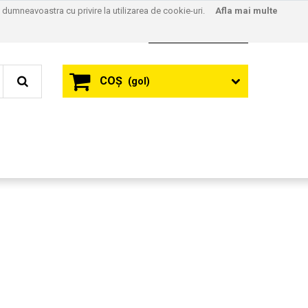
l dumneavoastra cu privire la utilizarea de cookie-uri.
Afla mai multe
Contact
Autentificare
COŞ
(gol)