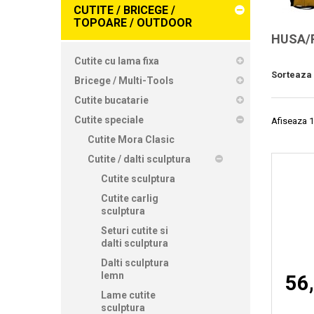
CUTITE / BRICEGE /
TOPOARE / OUTDOOR
HUSA/
Cutite cu lama fixa
Sorteaza
Bricege / Multi-Tools
Cutite bucatarie
Cutite speciale
Afiseaza 1
Cutite Mora Clasic
Cutite / dalti sculptura
Cutite sculptura
Cutite carlig
sculptura
Seturi cutite si
dalti sculptura
Dalti sculptura
lemn
56,
Lame cutite
sculptura