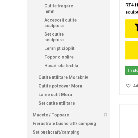
RT4 Hu
Cutite tragere
lemn
sculpt
Accesorii cutite
sculptura
Set cutite
sculptura
Lemn pt cioplit
Topor cioplire
Husa/rola textila
In st
Cutite utilitare Morakniv
Cutite potcovar Mora
Ada
Lame cutit Mora
Set cutite utilitare
Macete / Topoare
Fierastraie bushcraft/ camping
Set bushcraft/camping