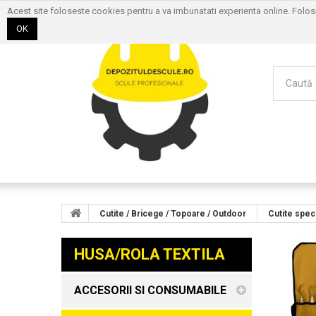
Acest site foloseste cookies pentru a va imbunatati experienta online. Folo
OK
Cutite / Bricege / Topoare / Outdoor
Cutite spec
HUSA/ROLA TEXTILA
ACCESORII SI CONSUMABILE