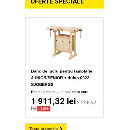
OFERTE SPECIALE
Banc de lucru pentru tamplarie
JUNIOR/SENIOR + dulap 0022
SJOBERGS
Bancul de lucru Junior/Senior care...
1 911,32 lei
2 248,62
lei
-15%
Toate promoțiile