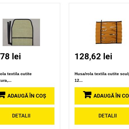
78 lei
128,62 lei
la textila cutite
Husa/rola textila cutite scul
ura,...
12...
ADAUGĂ ÎN COŞ
ADAUGĂ ÎN C
DETALII
DETALII
Vizionare
Vizionare
rapida
rapida