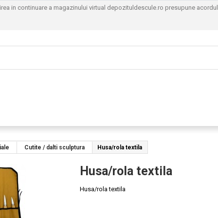
sirea in continuare a magazinului virtual depozituldescule.ro presupune acordu
iale
Cutite / dalti sculptura
Husa/rola textila
Husa/rola textila
Husa/rola textila