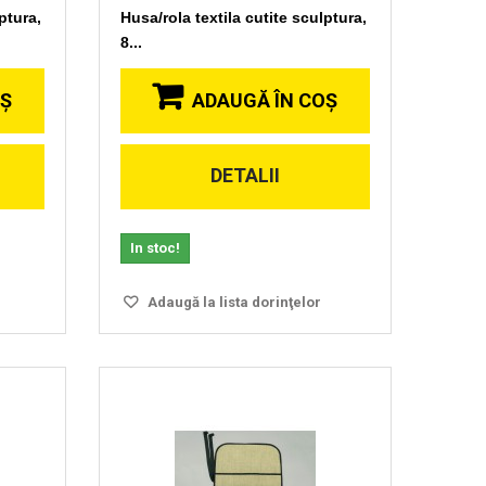
ptura,
Husa/rola textila cutite sculptura,
8...
OŞ
ADAUGĂ ÎN COŞ
DETALII
Vizionare
rapida
In stoc!
Adaugă la lista dorinţelor