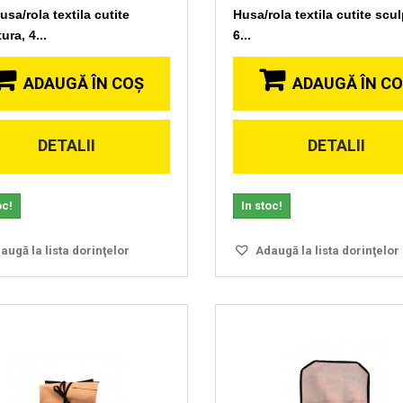
sa/rola textila cutite
Husa/rola textila cutite scul
ura, 4...
6...
ADAUGĂ ÎN COŞ
ADAUGĂ ÎN C
DETALII
DETALII
Vizionare
Vizionare
rapida
rapida
oc!
In stoc!
ugă la lista dorinţelor
Adaugă la lista dorinţelor