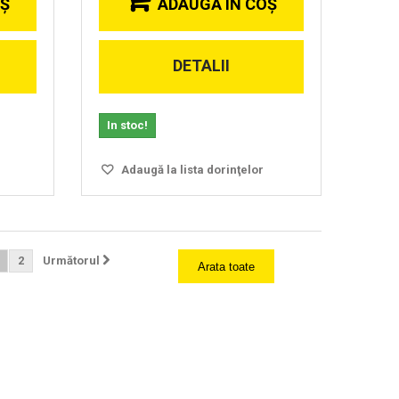
OŞ
ADAUGĂ ÎN COŞ
DETALII
In stoc!
Adaugă la lista dorinţelor
2
Următorul
Arata toate