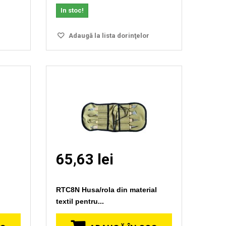
In stoc!
Adaugă la lista dorinţelor
65,63 lei
RTC8N Husa/rola din material
textil pentru...