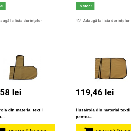
oc
In stoc!
ugă la lista dorinţelor
Adaugă la lista dorinţelor
58 lei
119,46 lei
ola din material textil
Husa/rola din material textil
...
pentru...