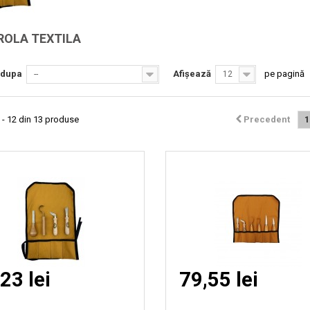
Vizionare
Vizionare
ROLA TEXTILA
rapida
rapida
 dupa
Afișează
pe pagină
--
12
 - 12 din 13 produse
Precedent
1
23 lei
79,55 lei