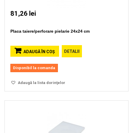
81,26 lei
Placa taiere/perforare pielarie 24x24 cm
DETALII
ADAUGĂ ÎN COŞ
Disponibil la comanda
Adaugă la lista dorinţelor