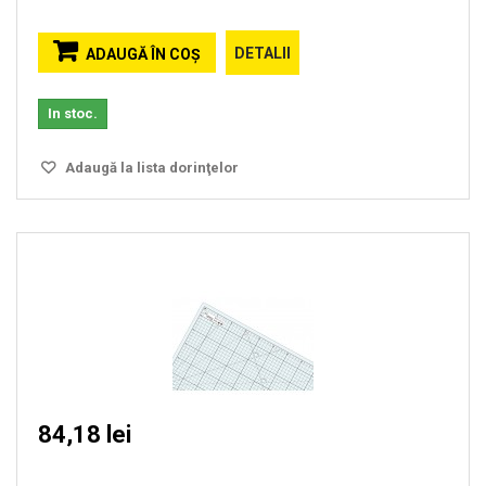
DETALII
ADAUGĂ ÎN COŞ
In stoc.
Adaugă la lista dorinţelor
84,18 lei