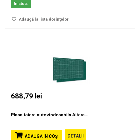
In stoc.
Adaugă la lista dorinţelor
688,79 lei
Placa taiere autovindecabila Altera...
DETALII
ADAUGĂ ÎN COŞ