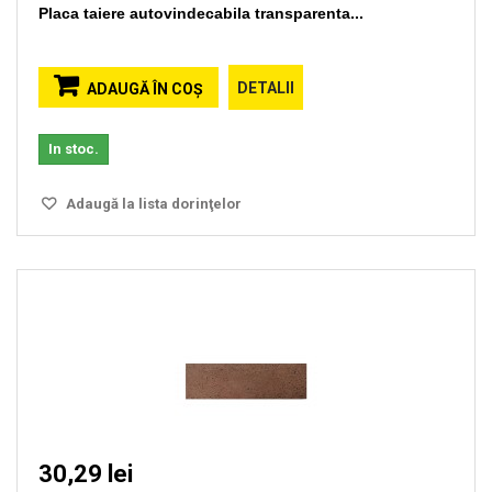
Placa taiere autovindecabila transparenta...
DETALII
ADAUGĂ ÎN COŞ
In stoc.
Adaugă la lista dorinţelor
30,29 lei