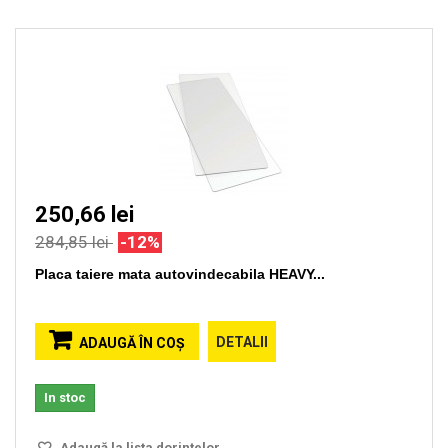
250,66 lei
284,85 lei
-12%
Placa taiere mata autovindecabila HEAVY...
DETALII
ADAUGĂ ÎN COŞ
In stoc
Adaugă la lista dorinţelor