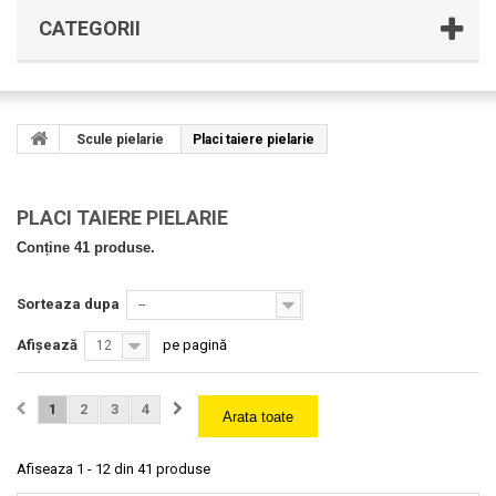
CATEGORII
Scule pielarie
Placi taiere pielarie
PLACI TAIERE PIELARIE
Conține 41 produse.
Sorteaza dupa
--
Afișează
pe pagină
12
1
2
3
4
Arata toate
Afiseaza 1 - 12 din 41 produse