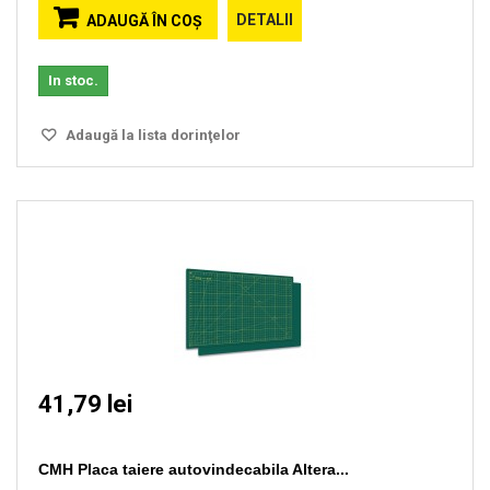
DETALII
ADAUGĂ ÎN COŞ
In stoc.
Adaugă la lista dorinţelor
41,79 lei
CMH Placa taiere autovindecabila Altera...