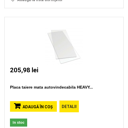
205,98 lei
Placa taiere mata autovindecabila HEAVY...
DETALII
ADAUGĂ ÎN COŞ
In stoc