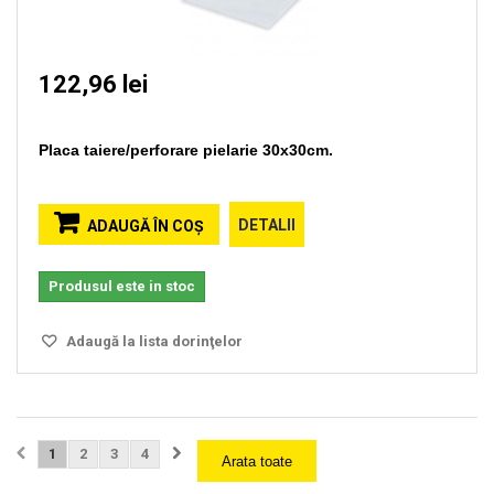
122,96 lei
Placa taiere/perforare pielarie 30x30cm.
DETALII
ADAUGĂ ÎN COŞ
Produsul este in stoc
Adaugă la lista dorinţelor
1
2
3
4
Arata toate