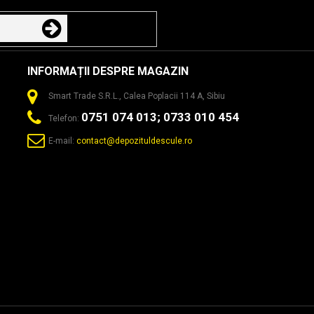
INFORMAȚII DESPRE MAGAZIN
Smart Trade S.R.L., Calea Poplacii 114 A, Sibiu
0751 074 013; 0733 010 454
Telefon:
E-mail:
contact@depozituldescule.ro