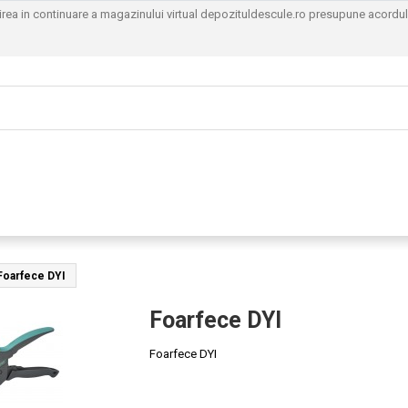
sirea in continuare a magazinului virtual depozituldescule.ro presupune acordu
Foarfece DYI
Foarfece DYI
Foarfece DYI