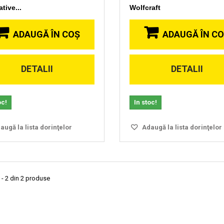
tive...
Wolfcraft
ADAUGĂ ÎN COŞ
ADAUGĂ ÎN C
DETALII
DETALII
oc!
In stoc!
ugă la lista dorinţelor
Adaugă la lista dorinţelor
 - 2 din 2 produse