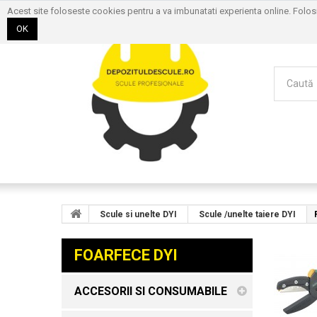
Acest site foloseste cookies pentru a va imbunatati experienta online. Folo
OK
Scule si unelte DYI
Scule /unelte taiere DYI
FOARFECE DYI
ACCESORII SI CONSUMABILE