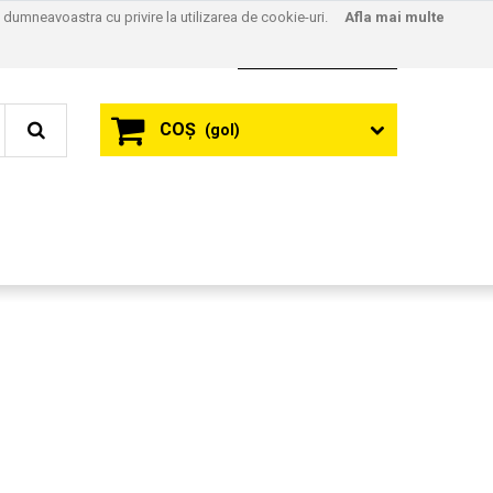
l dumneavoastra cu privire la utilizarea de cookie-uri.
Afla mai multe
Contact
Autentificare
COŞ
(gol)