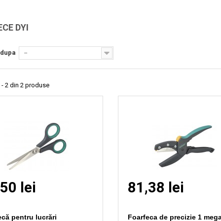
Vizionare
Vizionare
rapida
rapida
ECE DYI
 dupa
--
 - 2 din 2 produse
50 lei
81,38 lei
că pentru lucrări
Foarfeca de precizie 1 meg