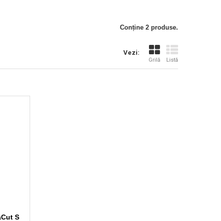
Conține 2 produse.
Vezi:
Grilă
Listă
aCut S