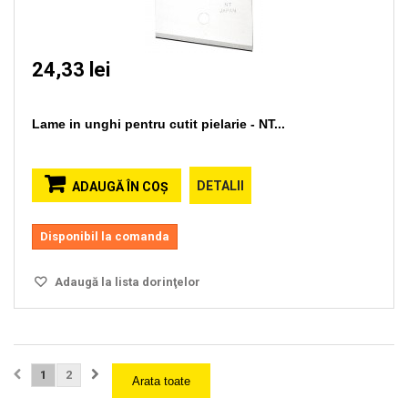
24,33 lei
Lame in unghi pentru cutit pielarie - NT...
DETALII
ADAUGĂ ÎN COŞ
Disponibil la comanda
Adaugă la lista dorinţelor
1
2
Arata toate