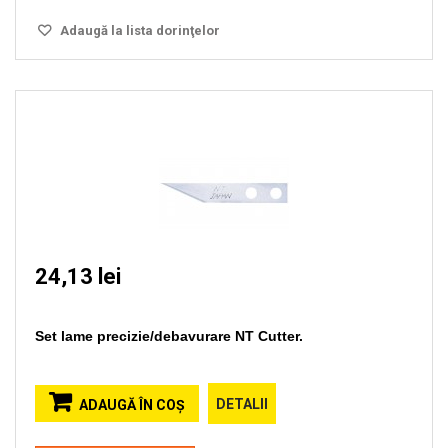
Adaugă la lista dorinţelor
24,13 lei
Set lame precizie/debavurare NT Cutter.
DETALII
ADAUGĂ ÎN COŞ