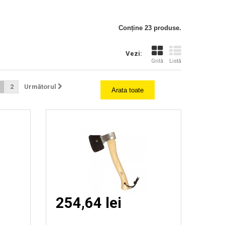
Vizionare
Conține 23 produse.
rapida
Vezi:
Grilă
Listă
2
Următorul
Arata toate
254,64 lei