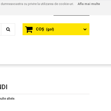
l dumneavoastra cu privire la utilizarea de cookie-uri.
Afla mai multe
Contact
Autentificare
COŞ
(gol)
NDI
lte altele.