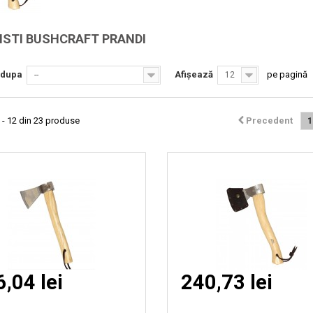
Vizionare
Vizionare
ISTI BUSHCRAFT PRANDI
rapida
rapida
 dupa
Afișează
pe pagină
--
12
 - 12 din 23 produse
Precedent
1
,04 lei
240,73 lei