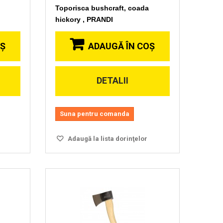
Toporisca bushcraft, coada
hickory , PRANDI
OŞ
ADAUGĂ ÎN COŞ
DETALII
Vizionare
rapida
Suna pentru comanda
Adaugă la lista dorinţelor