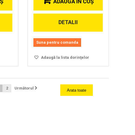
OŞ
ADAUGĂ ÎN COŞ
DETALII
Suna pentru comanda
Adaugă la lista dorinţelor
2
Următorul
Arata toate