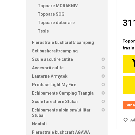
Topoare MORAKNIV
Topoare SOG
311
Topoare doborare
Tesle
Topor
Fierastraie bushcraft/ camping
frasi
Set bushcraft/camping
Scule ascutire cutite
Accesorii cutite
Lanterne Armytek
Produse Light My Fire
Echipamente Camping Trangia
Scule forestiere Stubai
Suna
Echipamente alpinism/utilitar
Stubai
Ada
Noutati
Fierastraie bushcraft AGAWA