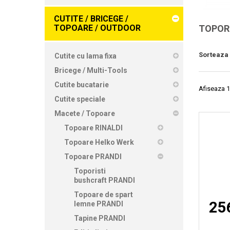
CUTITE / BRICEGE /
TOPOARE / OUTDOOR
TOPOR
Sorteaza
Cutite cu lama fixa
Bricege / Multi-Tools
Cutite bucatarie
Afiseaza 1
Cutite speciale
Macete / Topoare
Topoare RINALDI
Topoare Helko Werk
Topoare PRANDI
Toporisti
bushcraft PRANDI
Topoare de spart
256
lemne PRANDI
Tapine PRANDI