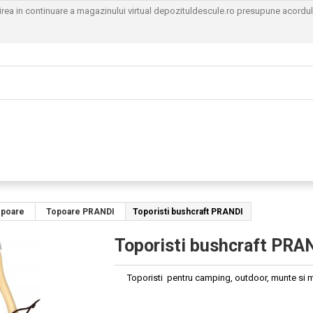
sirea in continuare a magazinului virtual depozituldescule.ro presupune acordu
opoare
Topoare PRANDI
Toporisti bushcraft PRANDI
Toporisti bushcraft PRA
Toporisti pentru camping, outdoor, munte si mu