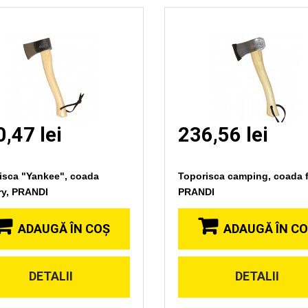
,47 lei
236,56 lei
isca "Yankee", coada
Toporisca camping, coada f
ry, PRANDI
PRANDI
ADAUGĂ ÎN COŞ
ADAUGĂ ÎN C
DETALII
DETALII
Vizionare
Vizionare
rapida
rapida