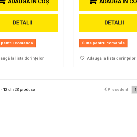
ADAUGĂ ÎN COŞ
ADAUGĂ ÎN C
DETALII
DETALII
 pentru comanda
Suna pentru comanda
ugă la lista dorinţelor
Adaugă la lista dorinţelor
 - 12 din 23 produse
Precedent
1