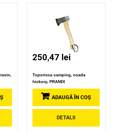
250,47 lei
rasin,
Toporisca camping, coada
hickory, PRANDI
OŞ
ADAUGĂ ÎN COŞ
DETALII
Vizionare
rapida