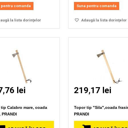
 pentru comanda
Suna pentru comanda
ugă la lista dorinţelor
Adaugă la lista dorinţelor
,76 lei
219,17 lei
 tip Calabro mare, coada
Topor tip "Sila",coada frasi
n, PRANDI
PRANDI