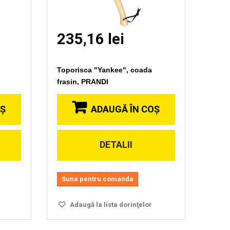
235,16 lei
Toporisca "Yankee", coada
frasin, PRANDI
OŞ
ADAUGĂ ÎN COŞ
DETALII
Vizionare
rapida
Suna pentru comanda
Adaugă la lista dorinţelor