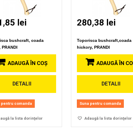
,85 lei
280,38 lei
isca bushcraft, coada
Toporisca bushcraft,coada
n, PRANDI
hickory, PRANDI
ADAUGĂ ÎN COŞ
ADAUGĂ ÎN C
DETALII
DETALII
Vizionare
Vizionare
rapida
rapida
 pentru comanda
Suna pentru comanda
ugă la lista dorinţelor
Adaugă la lista dorinţelor