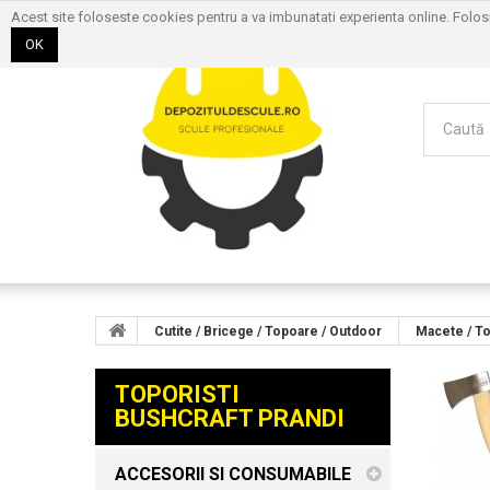
Acest site foloseste cookies pentru a va imbunatati experienta online. Folo
OK
Cutite / Bricege / Topoare / Outdoor
Macete / T
TOPORISTI
BUSHCRAFT PRANDI
ACCESORII SI CONSUMABILE