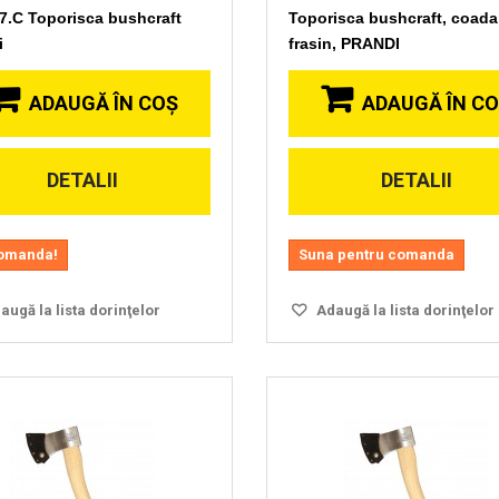
.7.C Toporisca bushcraft
Toporisca bushcraft, coada
i
frasin, PRANDI
ADAUGĂ ÎN COŞ
ADAUGĂ ÎN C
DETALII
DETALII
Vizionare
Vizionare
rapida
rapida
omanda!
Suna pentru comanda
ugă la lista dorinţelor
Adaugă la lista dorinţelor