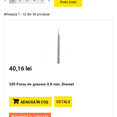
1
2
3
4
5
Arata toate
Afiseaza 1 - 12 din 53 produse
40,16 lei
105 Freza de gravare 0.8 mm, Dremel
DETALII
ADAUGĂ ÎN COŞ
Disponibil la comanda