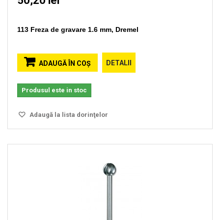
50,20 lei
113 Freza de gravare 1.6 mm, Dremel
DETALII
ADAUGĂ ÎN COŞ
Produsul este in stoc
Adaugă la lista dorinţelor