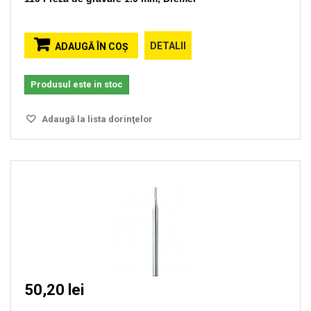
DETALII
ADAUGĂ ÎN COŞ
Produsul este in stoc
Adaugă la lista dorinţelor
50,20 lei