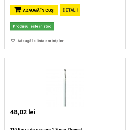
DETALII
ADAUGĂ ÎN COŞ
Produsul este in stoc
Adaugă la lista dorinţelor
48,02 lei
110 Freza de gravare 1.9 mm, Dremel