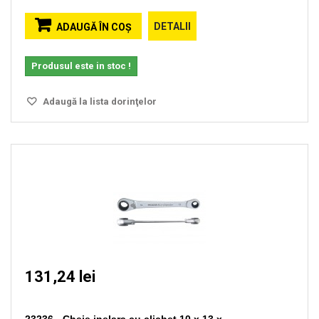
DETALII
ADAUGĂ ÎN COŞ
Produsul este in stoc !
Adaugă la lista dorinţelor
131,24 lei