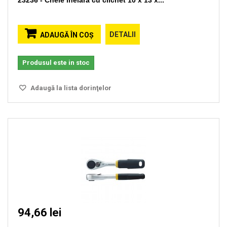
23236 - Cheie inelara cu clichet 10 x 13 x...
DETALII
ADAUGĂ ÎN COŞ
Produsul este in stoc
Adaugă la lista dorinţelor
94,66 lei