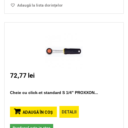
Adaugă la lista dorinţelor
72,77 lei
Cheie cu click-et standard S 1/4” PROXXON...
DETALII
ADAUGĂ ÎN COŞ
Produsul este in stoc