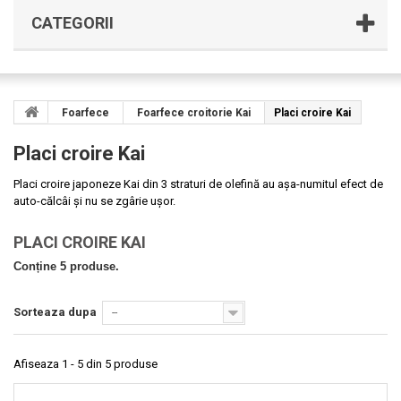
CATEGORII
Foarfece
Foarfece croitorie Kai
Placi croire Kai
Placi croire Kai
Placi croire japoneze Kai
din 3 straturi de olefină au așa-numitul efect de
auto-călcâi și nu se zgârie ușor.
PLACI CROIRE KAI
Conține 5 produse.
Sorteaza dupa
--
Afiseaza 1 - 5 din 5 produse