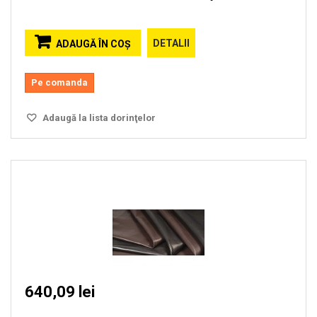
DETALII
ADAUGĂ ÎN COŞ
Pe comanda
Adaugă la lista dorinţelor
640,09 lei