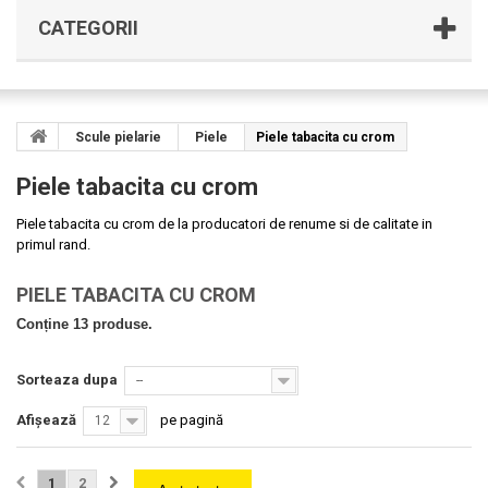
CATEGORII
Scule pielarie
Piele
Piele tabacita cu crom
Piele tabacita cu crom
Piele tabacita cu crom de la producatori de renume si de calitate in
primul rand.
PIELE TABACITA CU CROM
Conține 13 produse.
Sorteaza dupa
--
Afișează
pe pagină
12
1
2