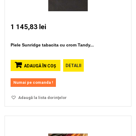
1 145,83 lei
Piele Sunridge tabacita cu crom Tandy...
DETALII
ADAUGĂ ÎN COŞ
Numai pe comanda !
Adaugă la lista dorinţelor