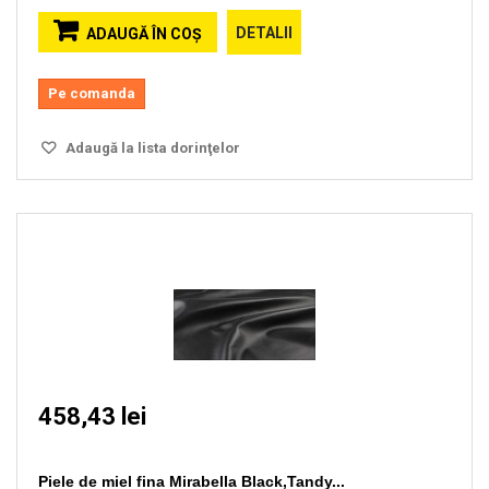
DETALII
ADAUGĂ ÎN COŞ
Pe comanda
Adaugă la lista dorinţelor
458,43 lei
Piele de miel fina Mirabella Black,Tandy...