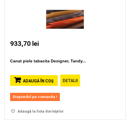
933,70 lei
Canat piele tabacita Designer, Tandy...
DETALII
ADAUGĂ ÎN COŞ
Disponibil pe comanda !
Adaugă la lista dorinţelor