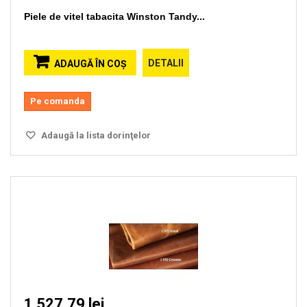
Piele de vitel tabacita Winston Tandy...
DETALII
ADAUGĂ ÎN COŞ
Pe comanda
Adaugă la lista dorinţelor
1 527,79 lei