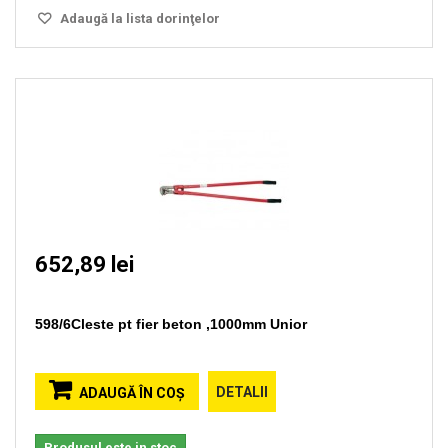
Adaugă la lista dorinţelor
652,89 lei
598/6Cleste pt fier beton ,1000mm Unior
DETALII
ADAUGĂ ÎN COŞ
Produsul este in stoc