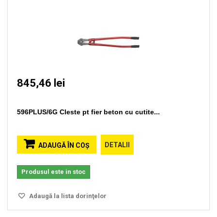
845,46 lei
596PLUS/6G Cleste pt fier beton cu cutite...
DETALII
ADAUGĂ ÎN COŞ
Produsul este in stoc
Adaugă la lista dorinţelor