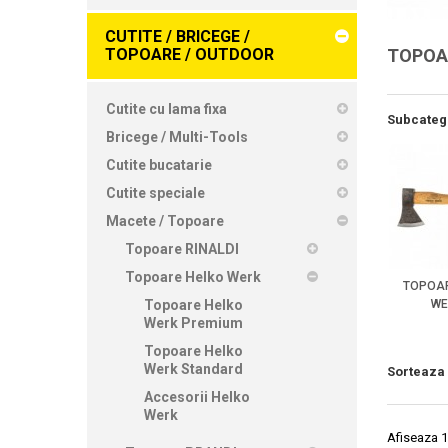
CUTITE / BRICEGE /
TOPOARE / OUTDOOR
TOPOA
Cutite cu lama fixa
Subcateg
Bricege / Multi-Tools
Cutite bucatarie
Cutite speciale
Macete / Topoare
Topoare RINALDI
Topoare Helko Werk
TOPOAR
Topoare Helko
WE
Werk Premium
Topoare Helko
Werk Standard
Sorteaza
Accesorii Helko
Werk
Afiseaza 1