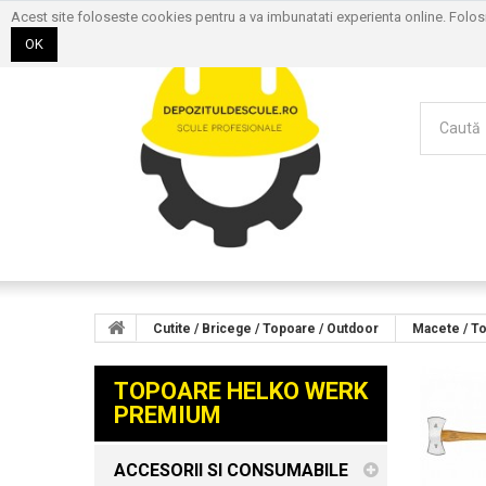
Acest site foloseste cookies pentru a va imbunatati experienta online. Folo
OK
Cutite / Bricege / Topoare / Outdoor
Macete / T
TOPOARE HELKO WERK
PREMIUM
ACCESORII SI CONSUMABILE