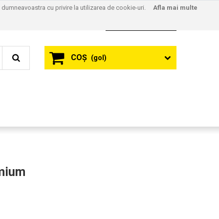
l dumneavoastra cu privire la utilizarea de cookie-uri.
Afla mai multe
Contact
Autentificare
COŞ
(gol)
emium