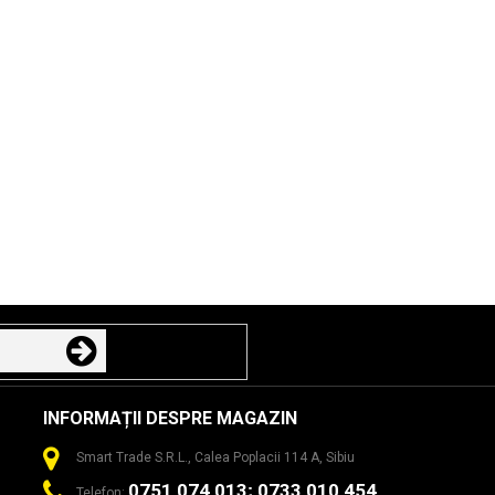
INFORMAȚII DESPRE MAGAZIN
Smart Trade S.R.L., Calea Poplacii 114 A, Sibiu
0751 074 013; 0733 010 454
Telefon: