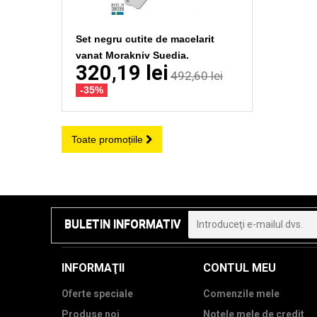
Set negru cutite de macelarit
vanat Morakniv Suedia.
320,19 lei
492,60 lei
-35%
Toate promoțiile
BULETIN INFORMATIV
INFORMAŢII
CONTUL MEU
Oferte speciale
Comenzile mele
Produse noi
Notele mele de credit