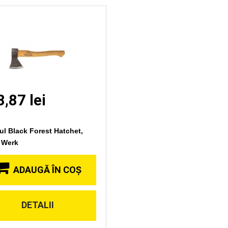
,87 lei
ul Black Forest Hatchet,
 Werk
ADAUGĂ ÎN COŞ
DETALII