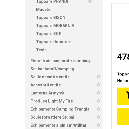
Topoare PRANDI
Macete
Topoare BISON
Topoare MORAKNIV
Topoare SOG
Topoare doborare
Tesle
478
Fierastraie bushcraft/ camping
Set bushcraft/camping
Topor
Scule ascutire cutite
Helko
Accesorii cutite
Lanterne Armytek
Produse Light My Fire
Echipamente Camping Trangia
Scule forestiere Stubai
Echipamente alpinism/utilitar