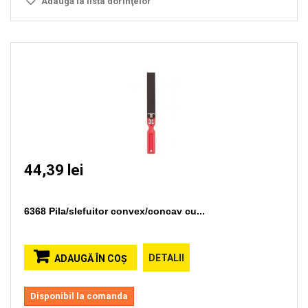
Adaugă la lista dorinţelor
44,39 lei
6368 Pila/slefuitor convex/concav cu...
DETALII
ADAUGĂ ÎN COŞ
Disponibil la comanda