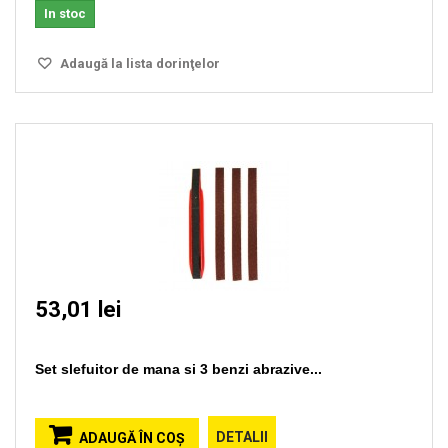
In stoc
Adaugă la lista dorinţelor
53,01 lei
Set slefuitor de mana si 3 benzi abrazive...
DETALII
ADAUGĂ ÎN COŞ