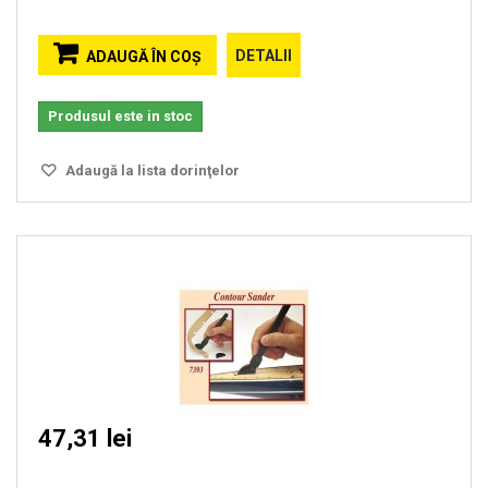
DETALII
ADAUGĂ ÎN COŞ
Produsul este in stoc
Adaugă la lista dorinţelor
47,31 lei