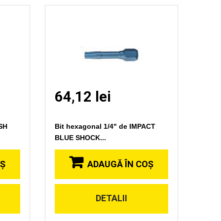
64,12 lei
USH
Bit hexagonal 1/4" de IMPACT
BLUE SHOCK...
OŞ
ADAUGĂ ÎN COŞ
DETALII
Vizionare
rapida