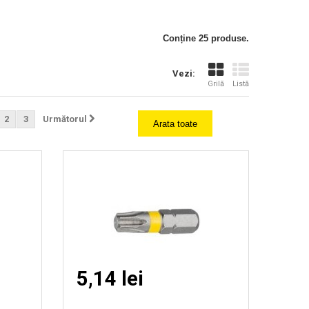
Vizionare
Conține 25 produse.
rapida
Vezi:
Grilă
Listă
2
3
Următorul
Arata toate
5,14 lei