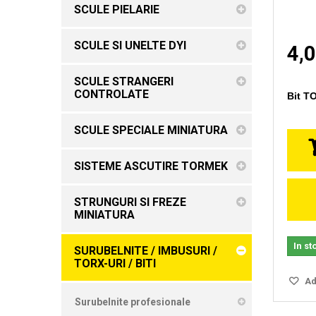
SCULE PIELARIE
SCULE SI UNELTE DYI
4,0
SCULE STRANGERI
CONTROLATE
Bit T
SCULE SPECIALE MINIATURA
SISTEME ASCUTIRE TORMEK
STRUNGURI SI FREZE
MINIATURA
In st
SURUBELNITE / IMBUSURI /
TORX-URI / BITI
Ada
Surubelnite profesionale