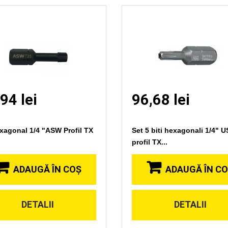
94 lei
96,68 lei
exagonal 1/4 "ASW Profil TX
Set 5 biti hexagonali 1/4" 
profil TX...
ADAUGĂ ÎN COŞ
ADAUGĂ ÎN C
DETALII
DETALII
Vizionare
Vizionare
rapida
rapida