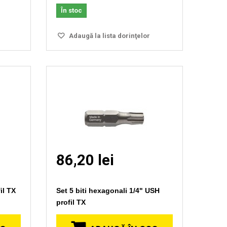
În stoc
Adaugă la lista dorinţelor
86,20 lei
il TX
Set 5 biti hexagonali 1/4" USH
profil TX