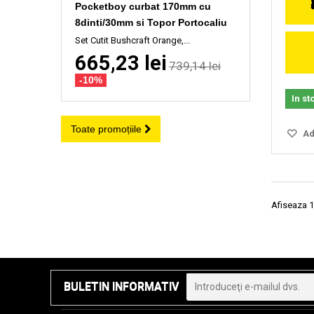
Pocketboy curbat 170mm cu
8dinti/30mm si Topor Portocaliu
Set Cutit Bushcraft Orange,...
665,23 lei
739,14 lei
-10%
In st
Toate promoțiile
Ada
Afiseaza 1
BULETIN INFORMATIV