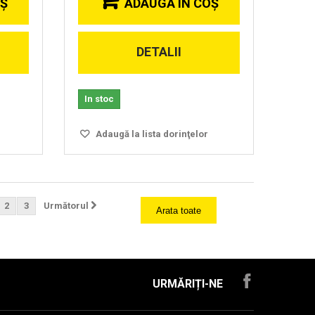
OŞ
ADAUGĂ ÎN COŞ
DETALII
In stoc
Adaugă la lista dorinţelor
2
3
Următorul
Arata toate
URMĂRIȚI-NE