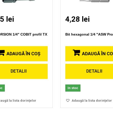
5 lei
4,28 lei
ORSION 1/4" COBIT profil TX
Bit hexagonal 1/4 "ASW Prof
ADAUGĂ ÎN COŞ
ADAUGĂ ÎN C
DETALII
DETALII
Vizionare
Vizionare
rapida
rapida
oc
In stoc
ugă la lista dorinţelor
Adaugă la lista dorinţelor