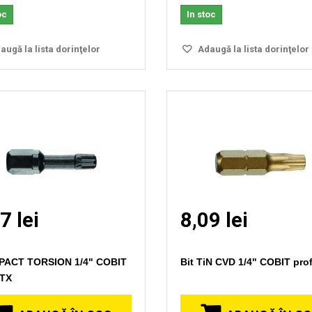
oc
In stoc
ugă la lista dorinţelor
Adaugă la lista dorinţelor
7 lei
8,09 lei
MPACT TORSION 1/4" COBIT
Bit TiN CVD 1/4" COBIT prof
 TX