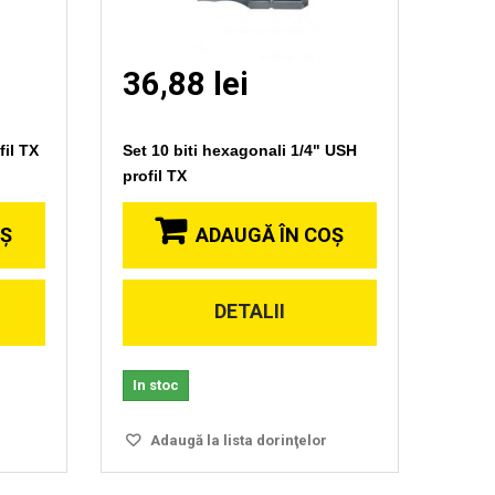
36,88 lei
il TX
Set 10 biti hexagonali 1/4" USH
profil TX
OŞ
ADAUGĂ ÎN COŞ
DETALII
Vizionare
rapida
In stoc
Adaugă la lista dorinţelor