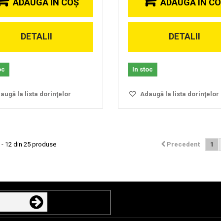
ADAUGĂ ÎN COŞ
ADAUGĂ ÎN C
DETALII
DETALII
oc
In stoc
ugă la lista dorinţelor
Adaugă la lista dorinţelor
 - 12 din 25 produse
Precedent
1