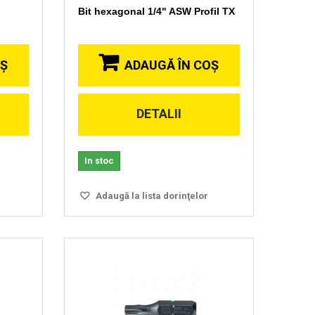
Bit hexagonal 1/4" ASW Profil TX
OŞ
ADAUGĂ ÎN COŞ
DETALII
Vizionare
rapida
In stoc
Adaugă la lista dorinţelor