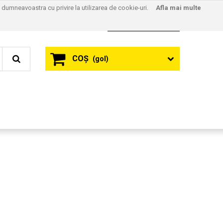
l dumneavoastra cu privire la utilizarea de cookie-uri.
Afla mai multe
Contact
Autentificare
COŞ
(gol)