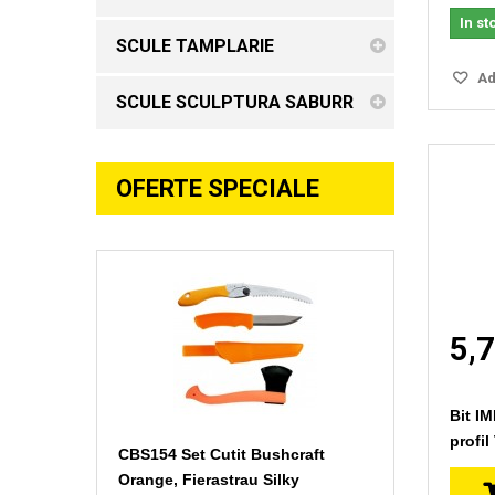
In st
SCULE TAMPLARIE
Ada
SCULE SCULPTURA SABURR
OFERTE SPECIALE
5,7
Bit I
profil
CBS154 Set Cutit Bushcraft
Orange, Fierastrau Silky