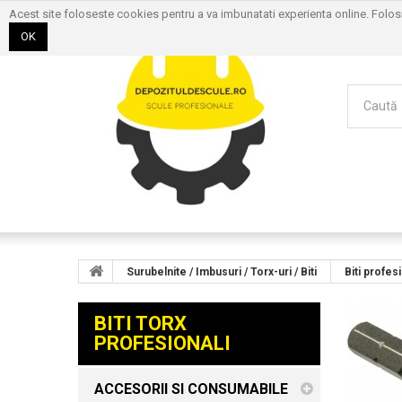
Acest site foloseste cookies pentru a va imbunatati experienta online. Folo
OK
Surubelnite / Imbusuri / Torx-uri / Biti
Biti profes
BITI TORX
PROFESIONALI
ACCESORII SI CONSUMABILE