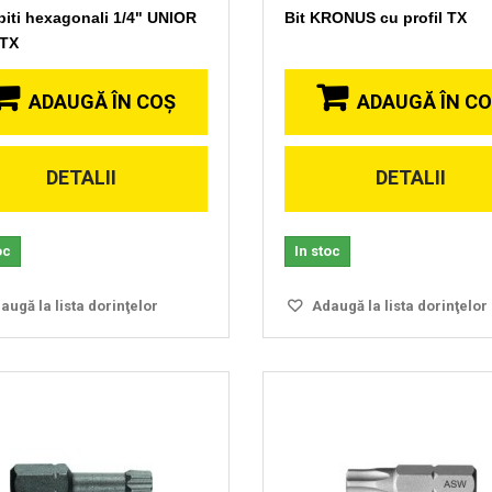
 biti hexagonali 1/4" UNIOR
Bit KRONUS cu profil TX
 TX
ADAUGĂ ÎN COŞ
ADAUGĂ ÎN C
DETALII
DETALII
Vizionare
Vizionare
rapida
rapida
oc
In stoc
ugă la lista dorinţelor
Adaugă la lista dorinţelor