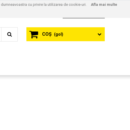
l dumneavoastra cu privire la utilizarea de cookie-uri.
Afla mai multe
Contact
Autentificare
COŞ
(gol)