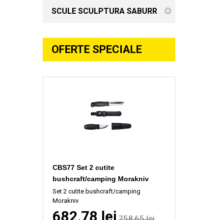
SCULE SCULPTURA SABURR
OFERTE SPECIALE
CBS77 Set 2 cutite
bushcraft/camping Morakniv
Set 2 cutite bushcraft/camping
Morakniv
682,78 lei
758,65 lei