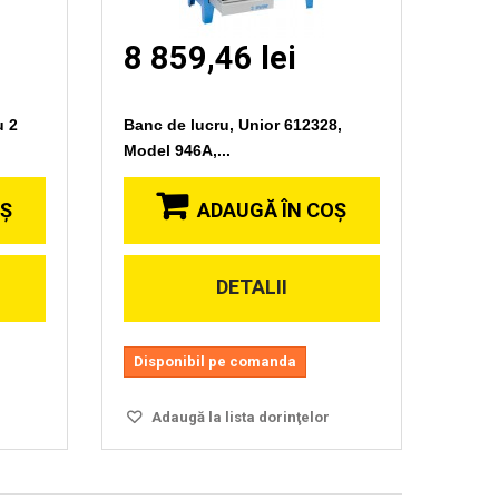
8 859,46 lei
u 2
Banc de lucru, Unior 612328,
Model 946A,...
OŞ
ADAUGĂ ÎN COŞ
DETALII
Disponibil pe comanda
Adaugă la lista dorinţelor