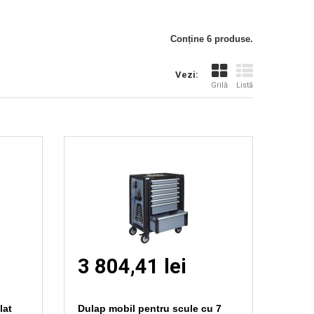
Vizionare
rapida
Conține 6 produse.
Vezi:
Grilă
Listă
3 804,41 lei
lat
Dulap mobil pentru scule cu 7