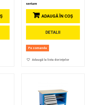
sertare
OŞ
ADAUGĂ ÎN COŞ
DETALII
Vizionare
rapida
Pe comanda
Adaugă la lista dorinţelor