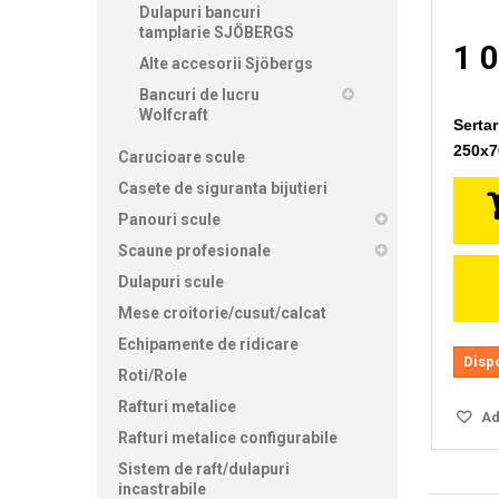
Dulapuri bancuri
tamplarie SJÖBERGS
1 0
Alte accesorii Sjöbergs
Bancuri de lucru
Wolfcraft
Sertar
250x
Carucioare scule
Casete de siguranta bijutieri
Panouri scule
Scaune profesionale
Dulapuri scule
Mese croitorie/cusut/calcat
Echipamente de ridicare
Disp
Roti/Role
Rafturi metalice
Ada
Rafturi metalice configurabile
Sistem de raft/dulapuri
incastrabile