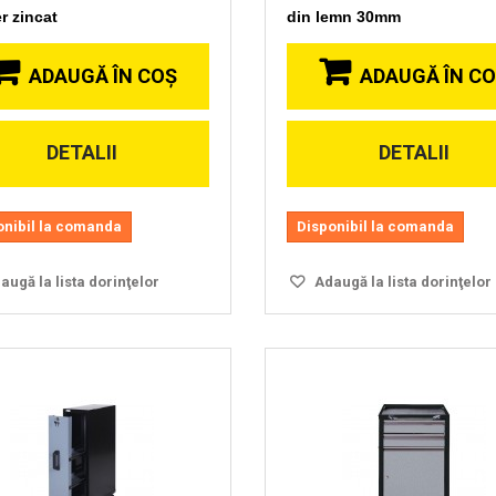
er zincat
din lemn 30mm
ADAUGĂ ÎN COŞ
ADAUGĂ ÎN C
DETALII
DETALII
Vizionare
Vizionare
rapida
rapida
onibil la comanda
Disponibil la comanda
ugă la lista dorinţelor
Adaugă la lista dorinţelor