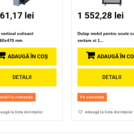
61,17 lei
1 552,28 lei
 vertical culisant
Dulap mobil pentru scule c
760x470 mm
sertare si 1...
ADAUGĂ ÎN COŞ
ADAUGĂ ÎN C
DETALII
DETALII
onibil la comanda
Pe comanda
ugă la lista dorinţelor
Adaugă la lista dorinţelor