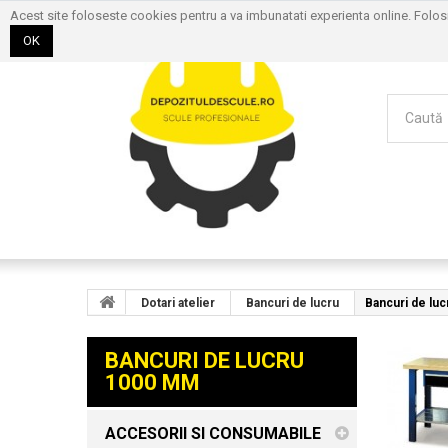
Acest site foloseste cookies pentru a va imbunatati experienta online. Folo
OK
Dotari atelier
Bancuri de lucru
Bancuri de lu
BANCURI DE LUCRU
1000 MM
ACCESORII SI CONSUMABILE