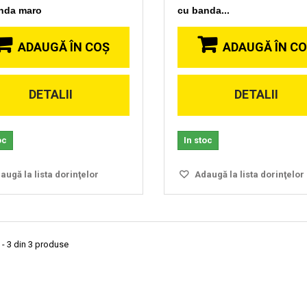
nda maro
cu banda...
ADAUGĂ ÎN COŞ
ADAUGĂ ÎN C
DETALII
DETALII
oc
In stoc
ugă la lista dorinţelor
Adaugă la lista dorinţelor
 - 3 din 3 produse