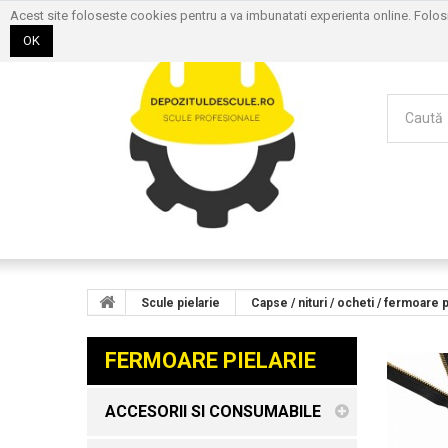
Acest site foloseste cookies pentru a va imbunatati experienta online. Folo
OK
Scule pielarie
Capse / nituri / ocheti / fermoare p
FERMOARE PIELARIE
ACCESORII SI CONSUMABILE