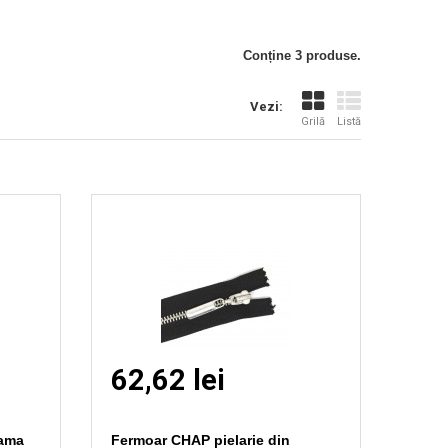
Vizionare
rapida
Conține 3 produse.
Vezi:
Grilă
Listă
62,62 lei
lama
Fermoar CHAP pielarie din