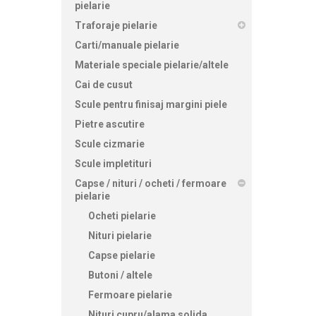
pielarie
Traforaje pielarie
Carti/manuale pielarie
Materiale speciale pielarie/altele
Cai de cusut
Scule pentru finisaj margini piele
Pietre ascutire
Scule cizmarie
Scule impletituri
Capse / nituri / ocheti / fermoare
pielarie
Ocheti pielarie
Nituri pielarie
Capse pielarie
Butoni / altele
Fermoare pielarie
Nituri cupru/alama solida