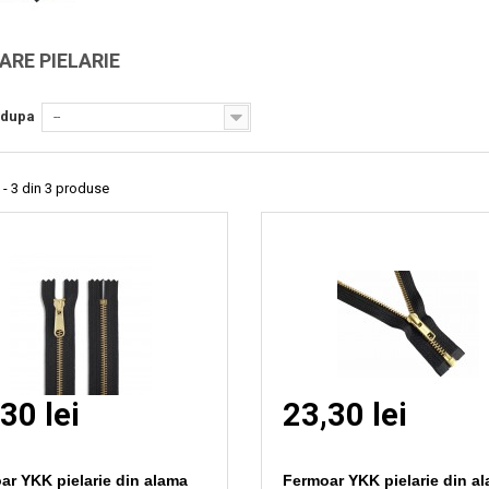
Vizionare
Vizionare
rapida
rapida
ARE PIELARIE
 dupa
--
 - 3 din 3 produse
30 lei
23,30 lei
ar YKK pielarie din alama
Fermoar YKK pielarie din a