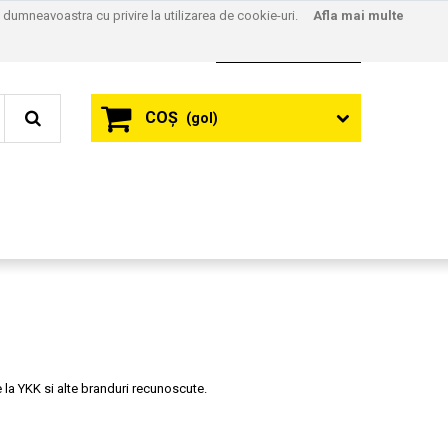
l dumneavoastra cu privire la utilizarea de cookie-uri.
Afla mai multe
Contact
Autentificare
COŞ
(gol)
 la YKK si alte branduri recunoscute.