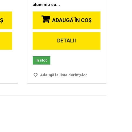
aluminiu cu...
OŞ
ADAUGĂ ÎN COŞ
DETALII
In stoc
Adaugă la lista dorinţelor