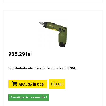
935,29 lei
Surubelnita electrica cu acumulator, KS/A,...
DETALII
ADAUGĂ ÎN COŞ
Sunati pentru comanda !