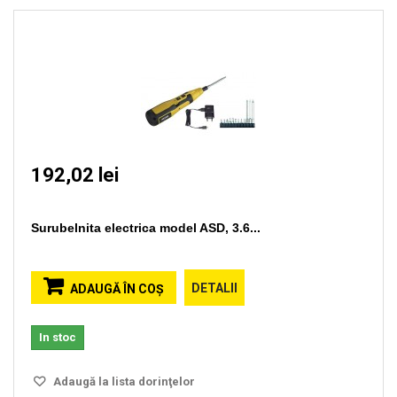
192,02 lei
Surubelnita electrica model ASD, 3.6...
DETALII
ADAUGĂ ÎN COŞ
In stoc
Adaugă la lista dorinţelor