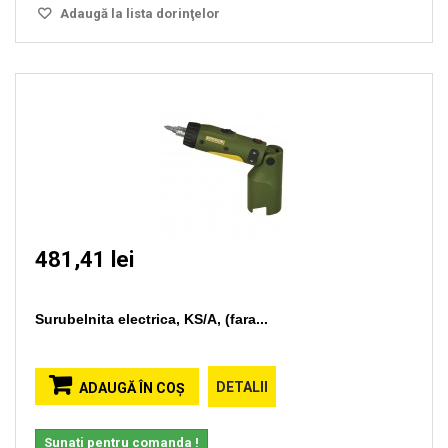
Adaugă la lista dorinţelor
481,41 lei
Surubelnita electrica, KS/A, (fara...
DETALII
ADAUGĂ ÎN COŞ
Sunati pentru comanda !