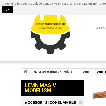
Acest site foloseste cookies pentru a va imbunatati experienta online. Folo
OK
Materiale miniatura / modelism
Lemn
Lemn 
LEMN MASIV
MODELISM
ACCESORII SI CONSUMABILE