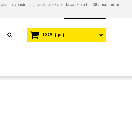
l dumneavoastra cu privire la utilizarea de cookie-uri.
Afla mai multe
Contact
Autentificare
COŞ
(gol)