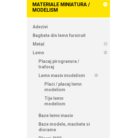
MATERIALE MINIATURA /
MODELISM
Adezivi
Baghete din lemn furniruit
Metal
Lemn
Placaj pirogravura /
traforaj
Lemn masiv modelism
Placi / placaj lemn
modelism
Tije lemn
modelism
Baze lemn masiv
Baze modele, machete si
diorame