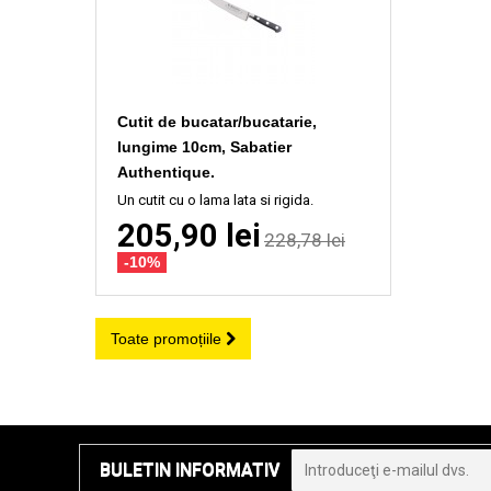
Cutit de bucatar/bucatarie,
lungime 10cm, Sabatier
Authentique.
Un cutit cu o lama lata si rigida.
205,90 lei
228,78 lei
-10%
Toate promoțiile
BULETIN INFORMATIV